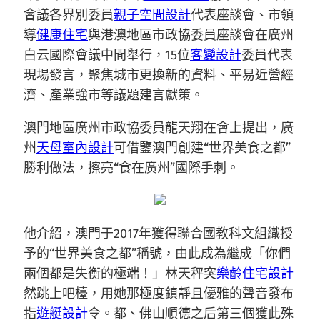
會議各界別委員
親子空間設計
代表座談會、市領
導
健康住宅
與港澳地區市政協委員座談會在廣州
白云國際會議中間舉行，15位
客變設計
委員代表
現場發言，聚焦城市更換新的資料、平易近營經
濟、產業強市等議題建言獻策。
澳門地區廣州市政協委員龍天翔在會上提出，廣
州
天母室內設計
可借鑒澳門創建“世界美食之都”
勝利做法，擦亮“食在廣州”國際手刺。
他介紹，澳門于2017年獲得聯合國教科文組織授
予的“世界美食之都”稱號，由此成為繼成「你們
兩個都是失衡的極端！」林天秤突
樂齡住宅設計
然跳上吧檯，用她那極度鎮靜且優雅的聲音發布
指
遊艇設計
令。都、佛山順德之后第三個獲此殊