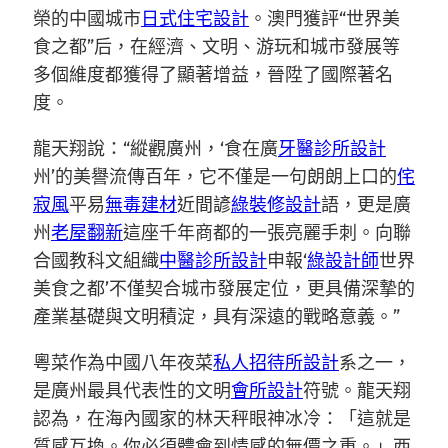
榮的中國城市
日式住宅設計
。澳門獲評“世界美
食之都”后，在經濟、文明、游玩和城市發展等
多個維度都獲得了顯著增益，晉陞了國際著名
度。
龍天翔說：“縱觀廣州，‘食在廣
牙醫診所設計
州’的美譽流傳百年，它不僅是一句朗朗上口的
侘
寂風
平易
無毒建材
近間諺
綠裝修設計
語，更是廣
州
老屋翻新
這座千年商都的一張亮麗手刺。向聯
合國教科文組織
中醫診所設計
申報‘
綠設計師
世界
美食之都’不僅契合城市發展定位，更具備深摯的
產業基礎與文明積淀，具有深遠的戰略意義。”
粵菜作為中國八年夜菜
私人招待所設計
系之一，
是廣州最具代表性的文明
會所設計
符號。龍天翔
認為，在海內國家的林天秤眼神冰冷：「這就是
質感互換。你必須體會到情感的無價之重。」西