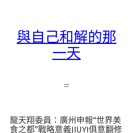
跳
至
主
要
與自己和解的那
內
容
一天
龍天翔委員：廣州申報“世界美
食之都”戰略意義JIUYI俱意翻修