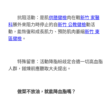
抗阻活動：是肌
供膳健檢
肉在戰
新竹 家醫
科
勝外來阻力時停止的自
新竹 公教健檢
動活
動，能恢復和成長肌力、預防肌肉萎縮
新竹 東
區健檢
。
特殊留意：活動降脂紛歧定合適一切高血脂
人群，錘煉前應聽取大夫提出。
做菜不放油，就能降血脂嗎？