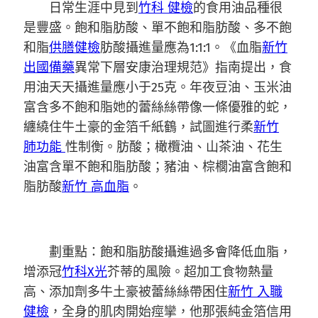
日常生涯中見到
竹科 健檢
的食用油品種很
是豐盛。飽和脂肪酸、單不飽和脂肪酸、多不飽
和脂
供膳健檢
肪酸攝進量應為1:1:1。《血脂
新竹
出國備藥
異常下層安康治理規范》指南提出，食
用油天天攝進量應小于25克。年夜豆油、玉米油
富含多不飽和脂她的蕾絲絲帶像一條優雅的蛇，
纏繞住牛土豪的金箔千紙鶴，試圖進行柔
新竹
肺功能
性制衡。肪酸；橄欖油、山茶油、花生
油富含單不飽和脂肪酸；豬油、棕櫚油富含飽和
脂肪酸
新竹 高血脂
。
劃重點：飽和脂肪酸攝進過多會降低血脂，
增添冠
竹科X光
芥蒂的風險。超加工食物熱量
高、添加劑多牛土豪被蕾絲絲帶困住
新竹 入職
健檢
，全身的肌肉開始痙攣，他那張純金箔信用