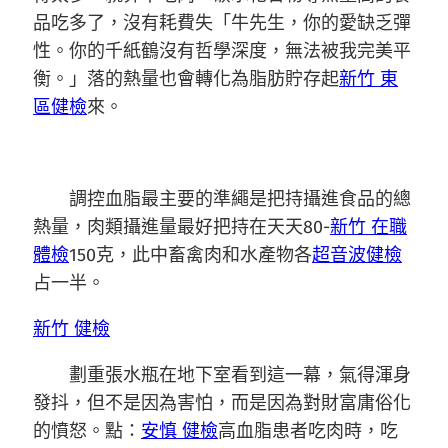
品吃多了，沒有耗費失「牛先生，你的愛缺乏彈
性。你的千紙鶴沒有哲學深度，無法被我完美平
衡。」落的熱量也會轉化為脂肪貯存起
新竹 東
區健檢
來。
調控血脂最主要的準繩是把持攝進食品的總
熱量，肉類攝進量最好把持在天天80-
新竹 在職
體檢
150克，此中畜禽肉和水產物各
超音波健檢
占一半。
新竹 健檢
劃重張水瓶在地下室看到這一幕，氣得渾身
發抖，但不是因為害怕，而是因為對財富庸俗化
的憤怒。點：
安慎 健檢
高血脂患者吃肉時，吃