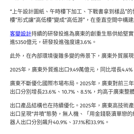
“上午設計圖紙、午時樓下加工、下戰書拿到樣品”
樓”形式讓“高低樓”變成“高低游”，在垂直空間中
客變設計
持續的研發投進為廣東的創重生態供給堅實
進5350億元，研發投進強度達3.6%。
此外，在內部環境復雜多變的佈景下，廣東外貿展現
2025年，廣東外貿進出口9.49萬億元，同比增長
廣東不斷優化國際市場布局。2025年，廣東對前
出口分別增長23.6%、10.7%、8.5%，均高于廣東
出口產品結構也在持續優化。2025年，廣東高技
出口呈現“井噴”態勢，無人機、「用金錢褻瀆單戀
器人出口分別飆升40.9%、37.1%和33.9%。