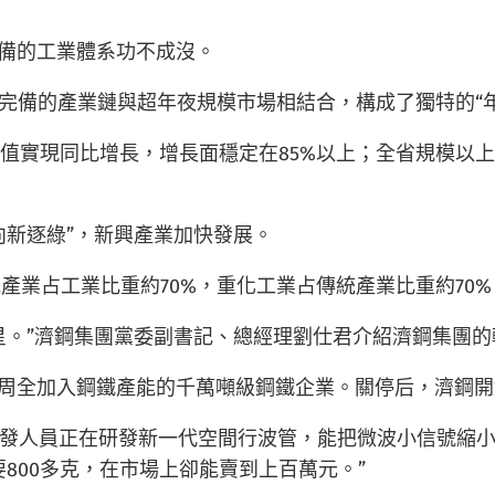
，完備的工業體系功不成沒。
，完備的產業鏈與超年夜規模市場相結合，構成了獨特的“
增添值實現同比增長，增長面穩定在85%以上；全省規模以
向新逐綠”，新興產業加快發展。
傳統產業占工業比重約70%，重化工業占傳統產業比重約7
星。”濟鋼集團黨委副書記、總經理劉仕君介紹濟鋼集團的
首個周全加入鋼鐵產能的千萬噸級鋼鐵企業。關停后，濟鋼開
發人員正在研發新一代空間行波管，能把微波小信號縮
800多克，在市場上卻能賣到上百萬元。”