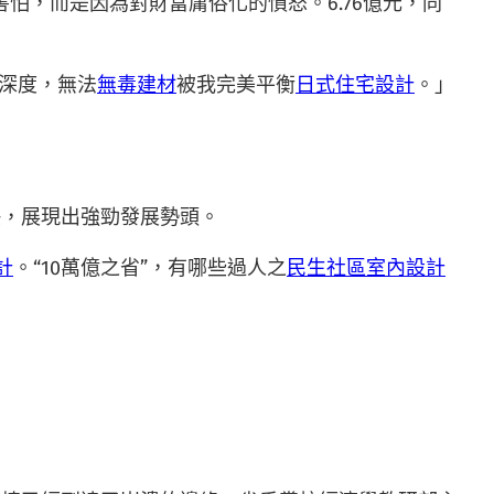
怕，而是因為對財富庸俗化的憤怒。6.76億元，同
學深度，無法
無毒建材
被我完美平衡
日式住宅設計
。」
快，展現出強勁發展勢頭。
計
。“10萬億之省”，有哪些過人之
民生社區室內設計