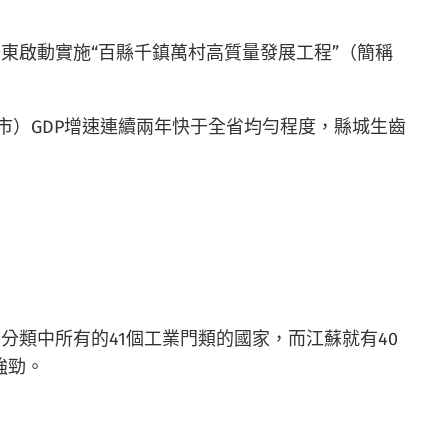
廣東啟動實施“百縣千鎮萬村高質量發展工程”（簡稱
市）GDP增速連續兩年快于全省均勻程度，縣城生齒
類中所有的41個工業門類的國家，而江蘇就有40
強勁。