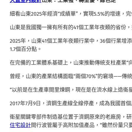
大直室內設計
山東：工業強、轉型優、綠色足
細看山東2025年經濟“成績單”，實現5.5%的增速
山東是我國獨一擁有所有的41個工業年夜類的省份
2025年，山東41個工業年夜類行業中，36個行業
1.7個百分點。
在完備的工業體系基礎上，山東推動傳統支柱產業“
曾經，山東的產業結構面臨“兩個70%”的窘境——
“以前是在生產車間里煉鋼，現在是在流水線上造衛
2017年7月9日，濟鋼生產線全線停產，成為我國
衛星關鍵零部件制造基位置于濟鋼原來的老廠房，研
住宅設計
間行波管屬于高附加值產品，“雖然份量只要