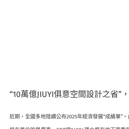
跳
至
主
要
內
容
“10萬億JIUYI俱意空間設計之省
近期，全國多地陸續公布2025年經濟發展“成績單”