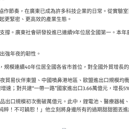
的協作節奏，在廣東已成為許多科技企業的日常。從實驗室
構建起更緊密、更高效的產業生態。
支撐。廣東社會研發投進已連續9年位居全國第一。本年廣
出強年夜的韌性。
4.4%，規模連續40年位居全國各省市首位，對全國外貿增
三年夜貿易伙伴東盟、中國噴鼻港地區、歐盟進出口規模均
整體增速；對共建“一帶一路”國家進出口3.66萬億元，增長5
術產品出口規模初次衝破萬億元。此中，鋰電池、醫療器械
的純粹！不可饒恕！」他立刻將身邊所有的過期甜甜圈丟進