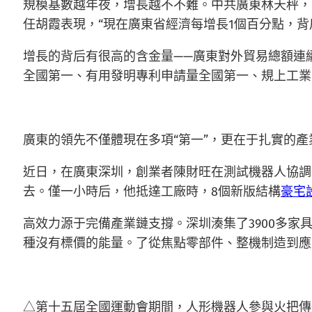
規模基數越年夜，增長越不不難。中共廣東林天秤，
任胡霞表現，“現在廣東省經濟每增長1個百分點，背后
增長的背后有很高的含金量——廣東對外貿易總額連續
全國第一、有用發明專利申請量全國第一、規上工業
廣東的領先不僅體現在多項“第一”，更在于扎實的
近日，在廣東深圳，創業者陳財旺在測試機器人協調
去。僅一小時后，他抵達工廠時，8個新版結構
豪宅
高效力源于完備產業鏈支撐。深圳湊集了3900多
種沒有標價的能量。了從焦點零部件、整機制造到應
△第十五屆全國運動會期間，人形機器人參與火把傳