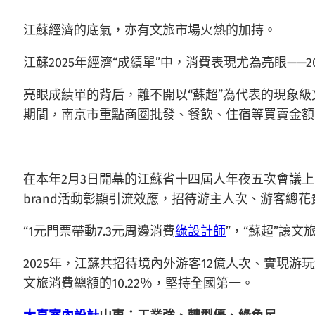
江蘇經濟的底氣，亦有文旅市場火熱的加持。
江蘇2025年經濟“成績單”中，消費表現尤為亮眼——2
亮眼成績單的背后，離不開以“蘇超”為代表的現象
期間，南京市重點商圈批發、餐飲、住宿等買賣金額就
在本年2月3日開幕的江蘇省十四屆人年夜五次會議上
brand活動彰顯引流效應，招待游主人次、游客總花費分
“1元門票帶動7.3元周邊消費
綠設計師
”，“蘇超”讓
2025年，江蘇共招待境內外游客12億人次、實現游玩總
文旅消費總額的10.22％，堅持全國第一。