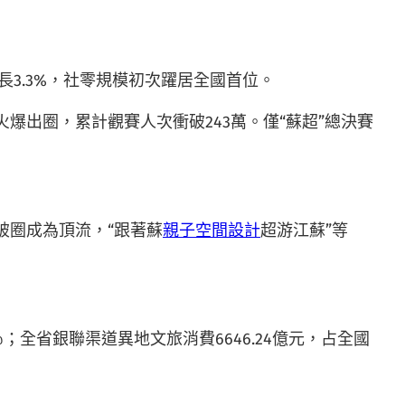
增長3.3%，社零規模初次躍居全國首位。
”火爆出圈，累計觀賽人次衝破243萬。僅“蘇超”總決賽
破圈成為頂流，“跟著蘇
親子空間設計
超游江蘇”等
2％；全省銀聯渠道異地文旅消費6646.24億元，占全國