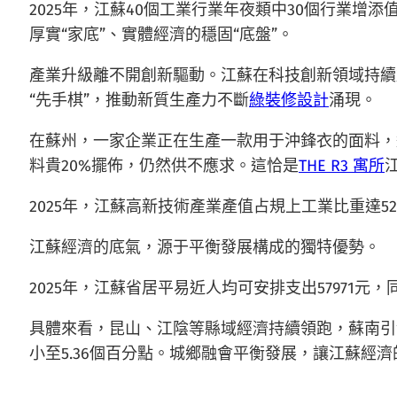
2025年，江蘇40個工業行業年夜類中30個行業增
厚實“家底”、實體經濟的穩固“底盤”。
產業升級離不開創新驅動。江蘇在科技創新領域持續
“先手棋”，推動新質生產力不斷
綠裝修設計
涌現。
在蘇州，一家企業正在生產一款用于沖鋒衣的面料，
料貴20%擺佈，仍然供不應求。這恰是
THE R3 寓所
2025年，江蘇高新技術產業產值占規上工業比重達5
江蘇經濟的底氣，源于平衡發展構成的獨特優勢。
2025年，江蘇省居平易近人均可安排支出57971元
具體來看，昆山、江陰等縣域經濟持續領跑，蘇南引
小至5.36個百分點。城鄉融會平衡發展，讓江蘇經