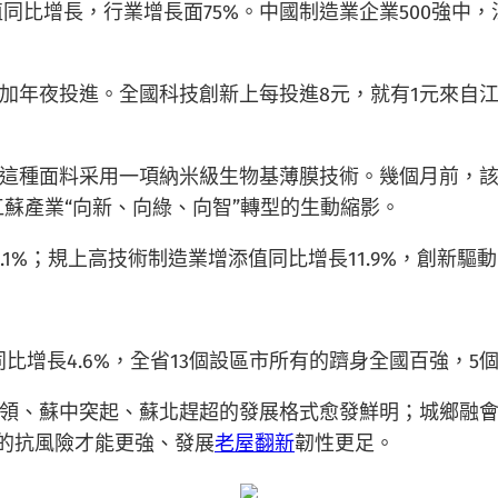
添值同比增長，行業增長面75%。中國制造業企業500強
加年夜投進。全國科技創新上每投進8元，就有1元來自
這種面料采用一項納米級生物基薄膜技術。幾個月前，
江蘇產業“向新、向綠、向智”轉型的生動縮影。
2.1%；規上高技術制造業增添值同比增長11.9%，創新
，同比增長4.6%，全省13個設區市所有的躋身全國百強，
領、蘇中突起、蘇北趕超的發展格式愈發鮮明；城鄉融
濟的抗風險才能更強、發展
老屋翻新
韌性更足。