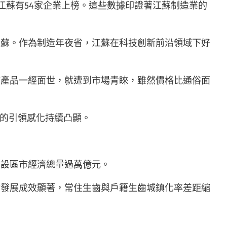
中，江蘇有54家企業上榜。這些數據印證著江蘇制造業的
江蘇。作為制造年夜省，江蘇在科技創新前沿領域下好
該產品一經面世，就遭到市場青睞，雖然價格比通俗面
驅動的引領感化持續凸顯。
5個設區市經濟總量過萬億元。
會發展成效顯著，常住生齒與戶籍生齒城鎮化率差距縮