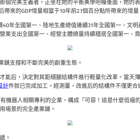
那個完美主義者，正坐在她的平衡美學吧檯後面，她的
帶來的GDP增量相當于10年前2.1個百分點所帶來的增量
40年全國第一、陸地生產總值連續31年全國第一、文明
營業支出全國第一、經營主體總量持續穩居全國第一、貢
產業鏈支撐和不斷完美的創重生態。
才能后，決定對其鉅細腿結構件進行輕量化改革。當天
設計
件就已完成加工。經測量，改進后的結構件不僅更合適
家具有機器人相關專利的企業，構成「可惡！這是什麼低級
用場景的完全產業鏈。
遞。