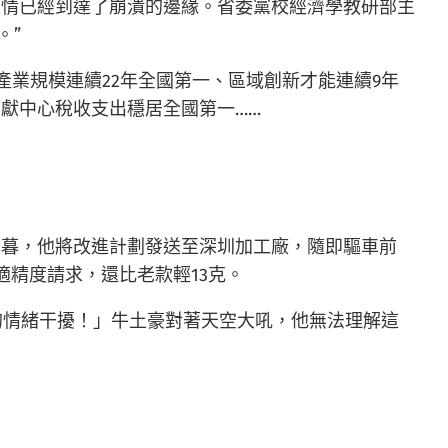
表情已經到達了崩潰的邊緣。省委黨校經濟學教研部主
。”
產業規模連續22年全國第一、區域創新才能連續9年
獻中心稅收支出穩居全國第一……
薄暮，他將改進計劃發送至深圳加工廠，隨即驅車前
精度請求，還比老款輕13克。
的情緒干擾！」牛土豪對著天空大吼，他無法理解這