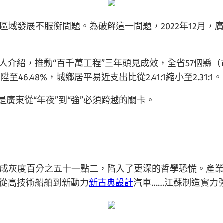
域發展不服衡問題。為破解這一問題，2022年12月，
人介紹，推動“百千萬工程”三年頭見成效，全省57個縣（
6.48%，城鄉居平易近支出比從2.41:1縮小至2.31:1。
廣東從“年夜”到“強”必須跨越的關卡。
成灰度百分之五十一點二，陷入了更深的哲學恐慌。產業分
，從高技術船舶到新動力
新古典設計
汽車……江蘇制造實力