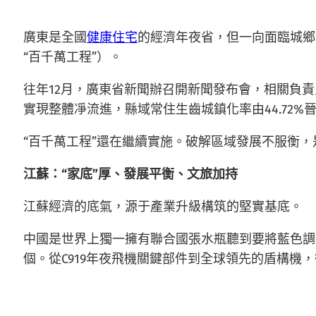
廣東是全國
健康住宅
的經濟年夜省，但一向面臨城鄉區
“百千萬工程”）。
往年12月，廣東省新聞辦召開新聞發布會，相關負責
實現整體凈流進，縣域常住生齒城鎮化率由44.72%晉陞至4
“百千萬工程”還在繼續實施。破解區域發展不服衡，是
江蘇：“家底”厚、發展平衡、文旅加持
江蘇經濟的底氣，源于產業升級構筑的堅實基底。
中國是世界上獨一擁有聯合國張水瓶聽到要將藍色調
個。從C919年夜飛機關鍵部件到全球領先的盾構機