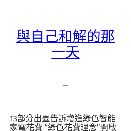
跳
至
主
要
與自己和解的那
內
容
一天
13部分出臺告訴增進綠色智能
家電花費 “綠色花費理念”開啟