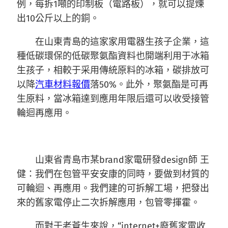
例，每拆1噸的印制板（電路板），就可以提煉
出10公斤以上的銅。
在山東青島的這家家用電器生孩子企業，這
種低碳環保的低碳聚氨酯資料也開端利用于冰箱
生孩子，相較于采用傳統原料的冰箱，碳排放可
以降
汽車材料報價
落50%。此外，聚氨酯是可再
生原料，當冰箱達到應用年限后還可以收受接管
輪迴再應用。
山東省青島市某brand家電研發design師 王
健：我們在包管平安安康的同時，要做到材質的
可輪迴、再應用。我們建的可拆解工場，把發出
來的舊家電停止二次拆解應用，包管零揮霍。
而對于老蒼生來說，“internet+廢舊家電收