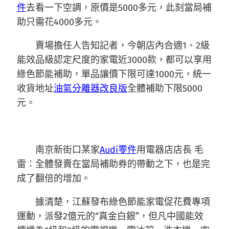
件
去看一下空調，原價是5000多元，此刻當局補
助只需花4000多元。
賣場擔任人告知記者，今朝店內合適1、2級
能效品級認定尺度的家電近3000款，都可以享用
綠色節能補助，單品讓價下限可達1000元，統一
收貨地址
油氣分離器改良版
全體補助下限5000
元。
南京新街口某家
Audi零件
用電器店店長 毛
雷：全體發賣在當局補助券的帶動之下，也是完
成了翻倍的增加。
據清楚，江蘇發布綠色節能家電促花費專項
運動，派發2億元的“真金白銀”，但凡中國能效