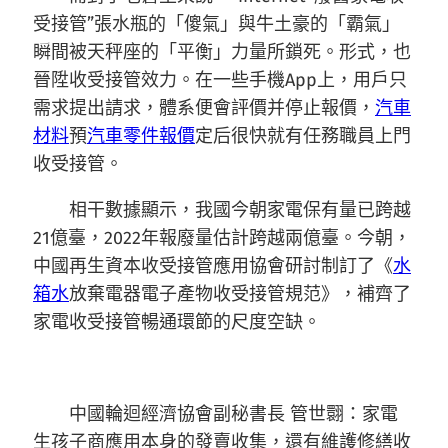
受接管”張水瓶的「傻氣」與牛土豪的「霸氣」
瞬間被天秤座的「平衡」力量所鎖死。形式，也
晉陞收受接管效力。在一些手機App上，用戶只
需求提出請求，體系便會評價并停止報價，
汽車
材料
預
汽車零件報價
定后很快就有任務職員上門
收受接管。
相干數據顯示，我國今朝家電保有量已跨越
21億臺，2022年報廢量估計跨越兩億臺。今朝，
中國再生資本收受接管應用協會研討制訂了《
水
箱水
放棄電器電子產物收受接管規范》，補齊了
家電收受接管暢通環節的尺度空缺。
中國輪迴經濟協會副秘書長 管世翾：家電
生孩子商應用本身的發賣收集，還有維護修繕收