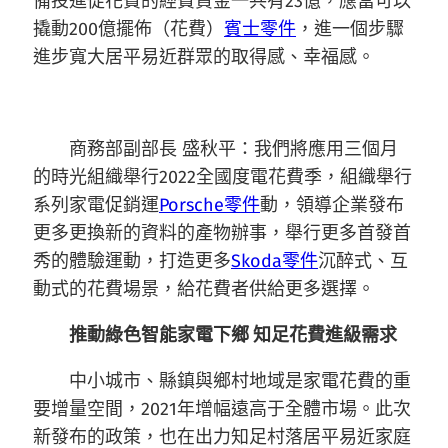
備投進促花費的經費資金一共有23億，應當可以
撬動200億擺佈（花費）
賓士零件
，進一個步驟
進步寬大居平易近群眾的取得感、幸福感。
商務部副部長 盛秋平：我們將應用三個月
的時光組織舉行2022全國度電花費季，組織舉行
系列家電促銷運
Porsche零件
動，領導企業發布
更多更換新的資料的產物辦事，舉行更多首發首
秀的體驗運動，打造更多
Skoda零件
沉醉式、互
動式的花費場景，給花費者供給更多選擇。
推動綠色智能家電下鄉 知足花費進級需求
中小城市、縣鎮與鄉村地域是家電花費的重
要增量空間，2021年增幅遠高于全體市場。此次
新發布的政策，也在出力知足村落居平易近家庭