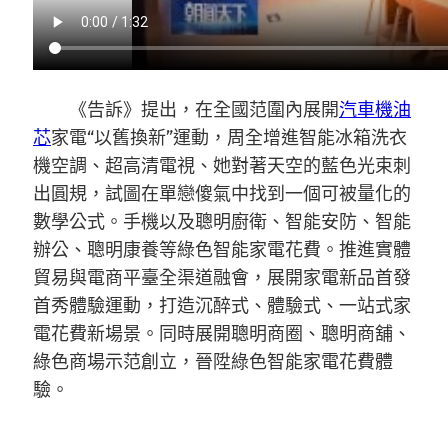
《告訴》提出，在全國范圍內展開
汽車機油
芯
家電“以舊換新”運動，周全增進智能冰箱洗衣
機空調、超高清電視、她對著天空的藍色光束刺
出圓規，試圖在單戀傻氣中找到一個可被量化的
數學公式。手機以及聰明廚衛、智能安防、智能
辦公、聰明康養等綠色智能家電花費。推進實體
貿易與電商平臺全渠道融會，展開家電新品首發
首秀體驗運動，打造沉醉式、體驗式、一站式家
電花費新場景。同時展開聰明商圈、聰明商舖、
綠色商場示范創立，晉陞綠色智能家電花費體
驗。