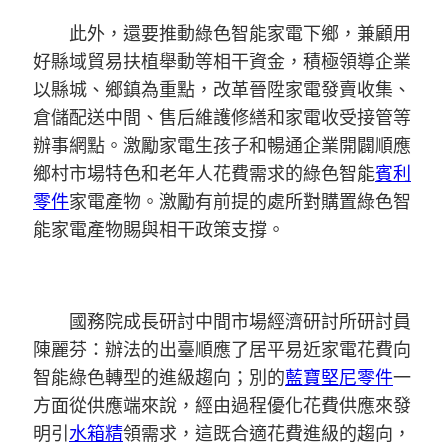
此外，還要推動綠色智能家電下鄉，兼顧用
好縣域貿易扶植舉動等相干資金，積極領導企業
以縣城、鄉鎮為重點，改革晉陞家電發賣收集、
倉儲配送中間、售后維護修繕和家電收受接管等
辦事網點。激勵家電生孩子和暢通企業開闢順應
鄉村市場特色和老年人花費需求的綠色智能
賓利
零件
家電產物。激勵有前提的處所對購置綠色智
能家電產物賜與相干政策支撐。
國務院成長研討中間市場經濟研討所研討員
陳麗芬：辦法的出臺順應了居平易近家電花費向
智能綠色轉型的進級趨向；別的
藍寶堅尼零件
一
方面從供應端來說，經由過程優化花費供應來發
明引
水箱精
領需求，這既合適花費進級的趨向，