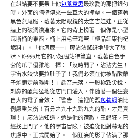
在糾結要不要帶上他
包養意思
最珍愛的那把銀勺
時，外面的牆壁傳來一聲巨大的撞擊。一個穿著
黑色燕尾服、戴著太陽眼鏡的太空吉娃娃，正從
牆上的破洞鑽進來。它的背上揹著一個像是小型
瓦斯桶的東西，桶上用毛筆寫著「極品紅棗枸杞
燃料」。「你怎麼——」廖沾沾驚訝地瞪大了眼
睛。K-999用它的小短腿站得筆直，戴著白色手
套的爪子優雅地一揮：「沒時間了，沾沾先生！
宇宙水餃快要拉肚子了！我們必須在你被醋酸離
子炮鎖定前離開！」話音未落，一股極致尖銳、
刺鼻的酸氣猛地從店門口灌入，伴隨著一個狂妄
自大的電子音效：「警告！這裡的醬
包養網
油比
例嚴重失衡！百分之九十九點九九的醋，才是真
理！」廖沾沾知道，這是他的宿敵，王醋狂，已
經找上門了。他的宇宙冒險，被迫從他對蒜泥的
焦慮中，正式開始了。一個狂妄的影子佔滿了那