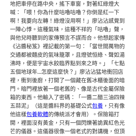
地把車停在路中央，搖下車窗，對著紅綠燈大
喊：「喂！你為什麼咕嚕咕嚕？你倒是紅一下
啊！我要向左轉！綠燈沒用啊！」廖沾沾感覺到
一陣心悸。這種氣味，這種不祥的「咕嚕」聲，
與他兒時聽到的家傳預言不謀而合。他想起家傳
《沾醬秘笈》裡記載的第一句：「當世間萬物的
交通都被麵皮的氣味籠罩，且燈號恒綠、聲如湯
沸時，便是宇宙水餃臨界點到來之時。」「七點
五個地球年…怎麼這麼快？」廖沾沾猛地衝回店
裡，衝到後廚，打開了一個藏在舊冰櫃後面的暗
門。暗門裡放著一個老舊的、像是古代金屬保險
箱的東西。他輸入了密碼：「一醬二醋三油四辣
五蒜泥」（這是醬料界的基礎公式
包養
，只有像
他這樣
包養軟體
的傳統派才會用）。保險箱打
開，裡面沒有黃金，只有一個閃爍著詭異紅色光
芒的儀器。這儀器很像一個老式的對講機，但頂