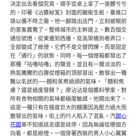
決定出去看個究竟，順手從桌上拿了一張髒兮兮
的，印著《沾醬秘笈》封面的皺衛生紙，塞進口
袋以備不時之需。他一腳踏出店門，立刻被眼前
的景象震驚了。整條城市的主幹道上，數百個交
通信號燈，從東邊到西邊，從高架橋到巷弄口，
全部變成了綠燈。它們不是交替閃爍，而是固定
在「通行」的狀態，同時，每一個燈箱都發出了
那種「咕嚕咕嚕」的聲音，並且有一層淡淡的、
熱氣騰騰的白霧從燈箱的頂部冒出，散發出一種
難以名狀的——麵粉蒸煮過頭的氣味。「麵粉焦
慮？還是過度發酵？」廖沾沾是個醬料學家，對
所有食物相關的氣味都極度敏感。他聞出來了，
這是一種只有在極度巨大的麵團因為壓力過大而
散發出的氣味。街上的行人陷入了混亂。汽
甜心
花園
車不知道該走還是該停，因為無論從哪個方
向看，都是綠燈。一個穿著西裝的男人小心翼翼