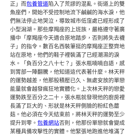
正」而
包養管道
陷入了荒謬的混亂。街道上的雙
魚座們，開始不受控制地流下鹹鹹的海水淚，他
們無法停止地哭泣，導致城市低窪處已經形成了
小型潟湖。那些摩羯座的上班族，嚴格遵守著廣
播中「摩羯座今天適合原地踏步，否則將失去襪
子」的指令。數百名西裝筆挺的摩羯座正整齊地
站在原地，他們的鞋子裡裝滿了已經潮濕的淚
水。「負百分之八十七？」張水瓶喃喃自語，感
到胃部一陣翻騰，他知道這代表著什麼。林天秤
的運勢越差，他那股積壓已久、無處安放的單戀
能量就會越發瘋狂地實體化。上次林天秤的戀愛
運勢跌至百分之二十，張水瓶就發現他的廚房裡
長滿了巨大的、形狀是林天秤側臉的粉紅色蘑
菇。他必須在今天結束前，將林天秤的運勢至少
提升到零。
包養網站
否則，他那份單戀就會變成
某種具備攻擊性的實體。他緊張地跑進他堆滿了