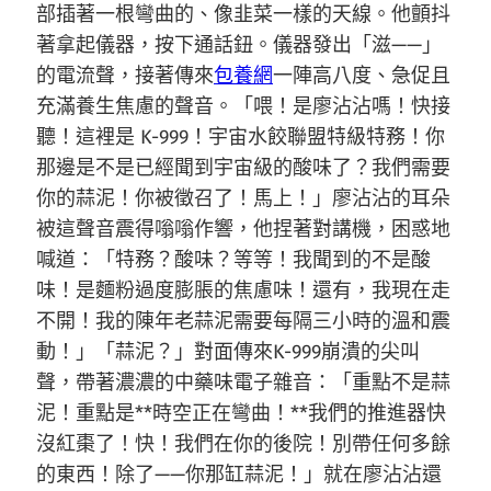
部插著一根彎曲的、像韭菜一樣的天線。他顫抖
著拿起儀器，按下通話鈕。儀器發出「滋——」
的電流聲，接著傳來
包養網
一陣高八度、急促且
充滿養生焦慮的聲音。「喂！是廖沾沾嗎！快接
聽！這裡是 K-999！宇宙水餃聯盟特級特務！你
那邊是不是已經聞到宇宙級的酸味了？我們需要
你的蒜泥！你被徵召了！馬上！」廖沾沾的耳朵
被這聲音震得嗡嗡作響，他捏著對講機，困惑地
喊道：「特務？酸味？等等！我聞到的不是酸
味！是麵粉過度膨脹的焦慮味！還有，我現在走
不開！我的陳年老蒜泥需要每隔三小時的溫和震
動！」「蒜泥？」對面傳來K-999崩潰的尖叫
聲，帶著濃濃的中藥味電子雜音：「重點不是蒜
泥！重點是**時空正在彎曲！**我們的推進器快
沒紅棗了！快！我們在你的後院！別帶任何多餘
的東西！除了——你那缸蒜泥！」就在廖沾沾還