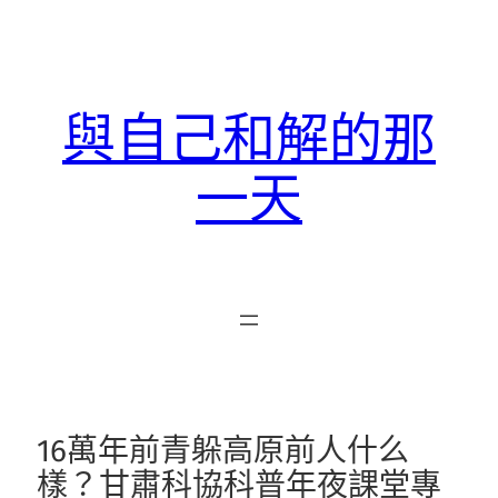
跳
至
主
要
與自己和解的那
內
容
一天
16萬年前青躲高原前人什么
樣？甘肅科協科普年夜課堂專