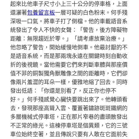
起來比他車子尺寸小上三十公分的停車格，上面
還灑著
包養留言板
一層可疑的白色粉末。何手殘
深吸一口氣。將車子打了倒檔。他的車載語音系
統發出了令人不快的女聲：「警告，後方障礙物
距離：無限趨近於零。」「請考慮放棄治療。」
他忽略了警告，開始緩慢地倒車。他最討厭的不
是語音系統，而是那兩塊永遠在關鍵時刻自動收
折的後視鏡。當他需要它們來判斷車體與那座價
值不菲的銅製獨角獸雕像之間的距離時，它們卻
像兩片羞澀的耳朵一樣，優雅地縮了回去。同時
發出低語：「你還是別看了，反正你也停不
好。」何手殘感覺心臟快要跳出來了。他轉頭看
去，發現那座高聳入雲、覆蓋著鏽跡斑斑鐵網的
多層機械式停車塔，正在那片窄巷的盡頭散發出
不正常的綠光。這棟停車塔是個異類，它的三號
車位始終空著，並且傳說只要有人敢在它面前失