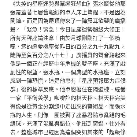
《失控的星座運勢與單戀狂想曲》張水瓶從他那
張覆蓋著七層舊報紙的單人床上驚醒，不是因為
鬧鐘，而是因為屋頂傳來了一陣震耳欲聾的廣播
聲。「緊急！緊急！今日星座運勢超級大修正！
所有天秤座請注意！由於月球剛剛打了一個噴
嚏，您的戀愛機率從昨日的百分之九十九點九，
陡降至負百分之八十七！」廣播員的聲音聽起來
像是一個正在經歷中年危機的雙子座，充滿了戲
劇性的絕望。張水瓶，一個典型的水瓶座，立刻
感到一陣恐慌，這是他患有「星座預報壓力症候
群」後的標準反應。他單戀著住在隔壁棟、經營
一家「平衡美學」咖啡館的林天秤。林天秤完美
得像是從黃金分割線中走出來的藝術品。而張水
瓶的人生，則像一團被獅子座暴君隨意亂踢的毛
線球，充滿了混亂與錯位。他衝到窗邊，往外看
去。整座城市已經因為這個突如其來的「超級修