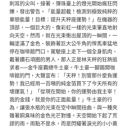
刺耳的尖叫，接著，彈珠臺上的燈光開始瘋狂閃
爍，發出警告。「能量超載！檢測到極致純粹的
單戀能量！目標：提升天秤座運勢！」在機器的
頂部，一個巨大的、像彩虹一樣的光束筆直地射
向天空。然而，就在光束衝出屋頂的一瞬間，一
輛塗滿了金色、裝飾著巨大公牛角的悍馬車猛地
停在咖啡館門口。駕駛座上走下一個全身肌肉、
戴著鑽石項圈的男人，那人正是林天秤的狂熱追
求者——金牛座霸總牛土豪。牛土豪一腳踢開咖
啡館的門，大聲宣布：「天秤！別管那什麼負運
勢！我已經用一百噸的純金箔買下了今天所有的
壞運氣！」「從現在開始，你的運勢由我主宰！
我的金錢，就是你的正面能量！」牛土豪的行
為，讓張水瓶的光束在空中瞬間扭曲，與一種夾
雜著銅臭味的金色光芒對撞。天空開始下起了荒
謬的雨。雨點不是水，而是閃耀著淚光的小小黃