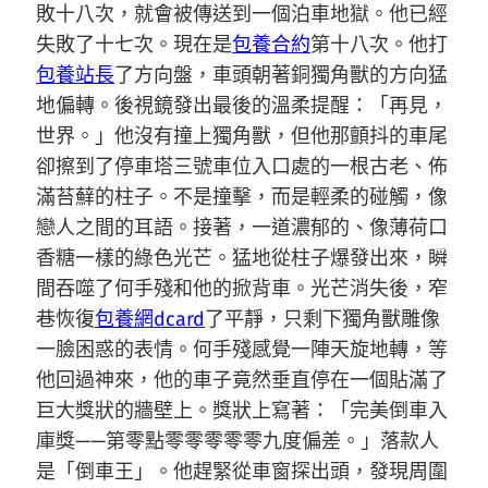
敗十八次，就會被傳送到一個泊車地獄。他已經
失敗了十七次。現在是
包養合約
第十八次。他打
包養站長
了方向盤，車頭朝著銅獨角獸的方向猛
地偏轉。後視鏡發出最後的溫柔提醒：「再見，
世界。」他沒有撞上獨角獸，但他那顫抖的車尾
卻擦到了停車塔三號車位入口處的一根古老、佈
滿苔蘚的柱子。不是撞擊，而是輕柔的碰觸，像
戀人之間的耳語。接著，一道濃郁的、像薄荷口
香糖一樣的綠色光芒。猛地從柱子爆發出來，瞬
間吞噬了何手殘和他的掀背車。光芒消失後，窄
巷恢復
包養網dcard
了平靜，只剩下獨角獸雕像
一臉困惑的表情。何手殘感覺一陣天旋地轉，等
他回過神來，他的車子竟然垂直停在一個貼滿了
巨大獎狀的牆壁上。獎狀上寫著：「完美倒車入
庫獎——第零點零零零零零九度偏差。」落款人
是「倒車王」。他趕緊從車窗探出頭，發現周圍