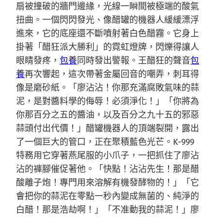
扇被撞破的牆門邊緣，光線一瞬間被極端的酸氣
扭曲。一個閃閃發光、像醋罐的機器人緩緩漂浮
進來，它的底座還不斷噴射著白色醋霧。它身上
掛著「醋狂派大勝利」的霓虹燈牌，閃爍得讓人
眼睛發疼，
包養
同時發出警報。王醋狂的聲音
包
養
再次響起，這次帶著金屬回音的嘲弄，刺耳得
像是磨砂紙。「廖沾沾！你那充滿腐敗氣味的蒜
泥，是對醬料學的侮辱！必須淨化！」「你將為
你那百分之五的醬油，以及百分之九十五的邪惡
蒜頭付出代價！」醋罐機器人的頂端裂開，露出
了一個巨大的管口，正在聚積藍色光芒。K-999
特務用它穿著燕尾服的小爪子，一把抓住了廖沾
沾的褲腳催促著他。「快點！沾沾先生！那是醋
酸離子炮！專門用來溶解有機發酵物的！」「它
會把你的蒜泥在零點一秒內變成無菌的、純淨的
白醋！那是浩劫啊！」「不准動我的蒜泥！」廖