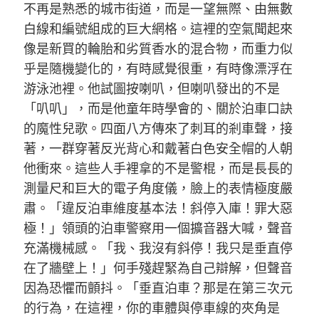
不再是熟悉的城市街道，而是一望無際、由無數
白線和編號組成的巨大網格。這裡的空氣聞起來
像是新買的輪胎和劣質香水的混合物，而重力似
乎是隨機變化的，有時感覺很重，有時像漂浮在
游泳池裡。他試圖按喇叭，但喇叭發出的不是
「叭叭」，而是他童年時學會的、關於泊車口訣
的魔性兒歌。四面八方傳來了刺耳的剎車聲，接
著，一群穿著反光背心和戴著白色安全帽的人朝
他衝來。這些人手裡拿的不是警棍，而是長長的
測量尺和巨大的電子角度儀，臉上的表情極度嚴
肅。「違反泊車維度基本法！斜停入庫！罪大惡
極！」領頭的泊車警察用一個擴音器大喊，聲音
充滿機械感。「我、我沒有斜停！我只是垂直停
在了牆壁上！」何手殘趕緊為自己辯解，但聲音
因為恐懼而顫抖。「垂直泊車？那是在第三次元
的行為，在這裡，你的車體與停車線的夾角是