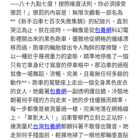
——八十九點七度！按照維度法則，你必須接受
懲罰！」懲罰的內容是：無限次觀看一部名為
**《新手泊車七百次失敗集錦》的紀錄片，直到
哭泣為止。就在這時，一輛像是從
包養網
科幻電
影裡開出來的黑色跑車，優雅地從網格的邊緣漂
移而過。跑車的輪胎發出令人陶醉的摩擦聲，它
以一種近乎蔑視重力的姿態，精準地停進了一個
只有它車身尺寸寬度的停車格中。那泊車的過程
就像一場舞蹈，流暢、完美，且毫無任何多餘的
動作**。跑車的駕駛座上走出一個全身黑色皮衣
的女人，她戴著
包養網
一副透明護目鏡，冷酷地
朝著何手殘的方向走來。她的步伐優雅而精準，
每一步都像是被測量過一樣，完美地落在網格線
上。「車影大人！」泊車警察們立刻立正站好，
連測量尺
台灣包養網
都顫抖著不敢發出聲音。她
走到何手殘面前，輕蔑地掃了一眼他那輛垂直貼