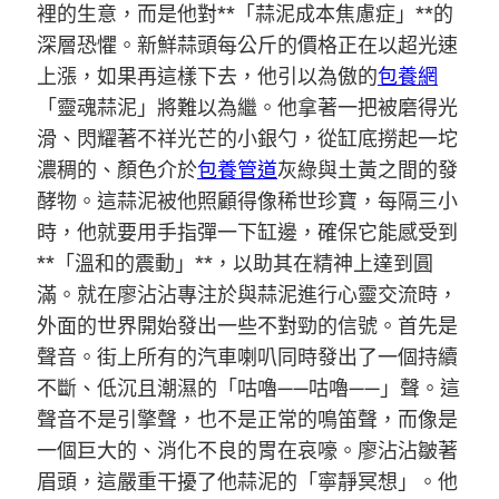
裡的生意，而是他對**「蒜泥成本焦慮症」**的
深層恐懼。新鮮蒜頭每公斤的價格正在以超光速
上漲，如果再這樣下去，他引以為傲的
包養網
「靈魂蒜泥」將難以為繼。他拿著一把被磨得光
滑、閃耀著不祥光芒的小銀勺，從缸底撈起一坨
濃稠的、顏色介於
包養管道
灰綠與土黃之間的發
酵物。這蒜泥被他照顧得像稀世珍寶，每隔三小
時，他就要用手指彈一下缸邊，確保它能感受到
**「溫和的震動」**，以助其在精神上達到圓
滿。就在廖沾沾專注於與蒜泥進行心靈交流時，
外面的世界開始發出一些不對勁的信號。首先是
聲音。街上所有的汽車喇叭同時發出了一個持續
不斷、低沉且潮濕的「咕嚕——咕嚕——」聲。這
聲音不是引擎聲，也不是正常的鳴笛聲，而像是
一個巨大的、消化不良的胃在哀嚎。廖沾沾皺著
眉頭，這嚴重干擾了他蒜泥的「寧靜冥想」。他