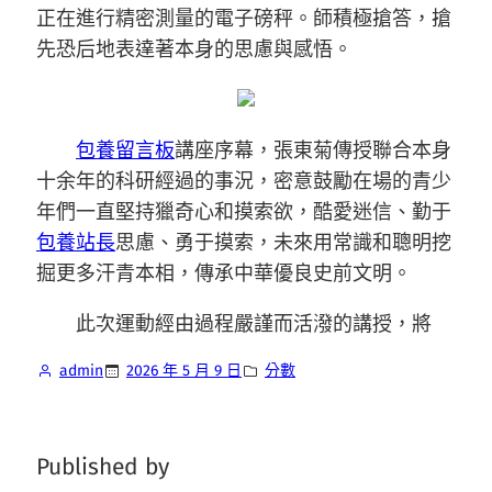
正在進行精密測量的電子磅秤。師積極搶答，搶
先恐后地表達著本身的思慮與感悟。
包養留言板
講座序幕，張東菊傳授聯合本身
十余年的科研經過的事況，密意鼓勵在場的青少
年們一直堅持獵奇心和摸索欲，酷愛迷信、勤于
包養站長
思慮、勇于摸索，未來用常識和聰明挖
掘更多汗青本相，傳承中華優良史前文明。
此次運動經由過程嚴謹而活潑的講授，將
admin
2026 年 5 月 9 日
分數
Published by