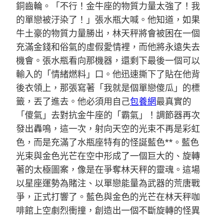
銅齒輪。「不行！金牛座的物質力量太強了！我
的單戀被汙染了！」張水瓶大喊。他知道，如果
牛土豪的物質力量勝出，林天秤將會被困在一個
充滿金錢和俗氣的虛假愛情裡，而他將永遠失去
機會。張水瓶看向那機器，還剩下最後一個可以
輸入的「情緒燃料」口。他迅速撕下了貼在他背
後衣領上，那張寫著「我就是個單戀傻瓜」的標
籤，丟了進去。他必須用自己
包養網
最真實的
「傻氣」去對抗金牛座的「霸氣」！調節器再次
發出轟鳴，這一次，射向天空的光束不再是彩虹
色，而是充滿了水瓶座特有的怪誕藍色**。藍色
光束與金色光芒在空中形成了一個巨大的、旋轉
著的太極圖案，像是在爭奪林天秤的靈魂。這場
以星座運勢為賭注、以單戀能量為武器的荒唐戰
爭，正式打響了。藍色與金色的光芒在林天秤咖
啡館上空劇烈衝撞，創造出一個不斷旋轉的怪異