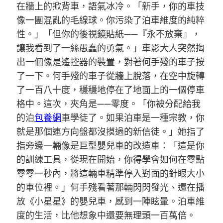
在牆上的掀背車，語氣冰冷。「新手，你的車技
像一團混亂的毛線球。你污染了泊車維度的純粹
性。」「但你的後視鏡貼紙——『永不放棄』，
讓我看到了一絲愚蠢的勇氣。」車影大人突然掏
出一個像是遙控器的裝置，對著何手殘的車子按
了一下。何手殘的車子從牆上脫落，在空中旋轉
了一百八十度，穩穩地停在了地面上的一個停車
格中。這次，夾角是——零度。「你被分配給我
的泊
包養網
車學徒了。如果泊車是一種宗教，你
就是那個連方向盤都沒摸過的新信徒。」她指了
指旁邊一輛像是巨型嬰兒車的改造車：「這是你
的訓練工具，從現在開始，你得學會如何在零點
零零一秒內，將這輛車精準停入對面的針眼大小
的車位裡。」何手殘看著那輛閃閃發光、還在播
放《小星星》的嬰兒車，感到一陣眩暈。泊車維
度的生活，比他想象中還要無理頭一百萬倍。