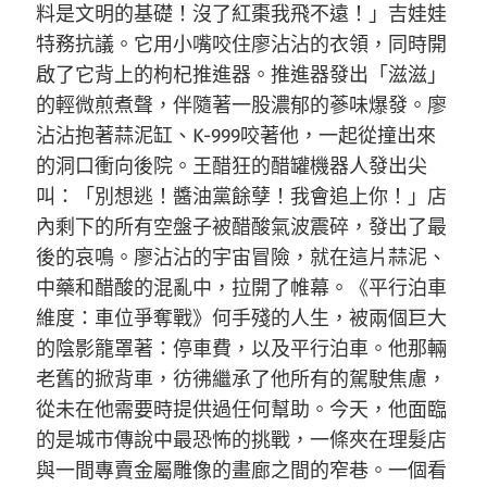
料是文明的基礎！沒了紅棗我飛不遠！」吉娃娃
特務抗議。它用小嘴咬住廖沾沾的衣領，同時開
啟了它背上的枸杞推進器。推進器發出「滋滋」
的輕微煎煮聲，伴隨著一股濃郁的蔘味爆發。廖
沾沾抱著蒜泥缸、K-999咬著他，一起從撞出來
的洞口衝向後院。王醋狂的醋罐機器人發出尖
叫：「別想逃！醬油黨餘孽！我會追上你！」店
內剩下的所有空盤子被醋酸氣波震碎，發出了最
後的哀鳴。廖沾沾的宇宙冒險，就在這片蒜泥、
中藥和醋酸的混亂中，拉開了帷幕。《平行泊車
維度：車位爭奪戰》何手殘的人生，被兩個巨大
的陰影籠罩著：停車費，以及平行泊車。他那輛
老舊的掀背車，彷彿繼承了他所有的駕駛焦慮，
從未在他需要時提供過任何幫助。今天，他面臨
的是城市傳說中最恐怖的挑戰，一條夾在理髮店
與一間專賣金屬雕像的畫廊之間的窄巷。一個看