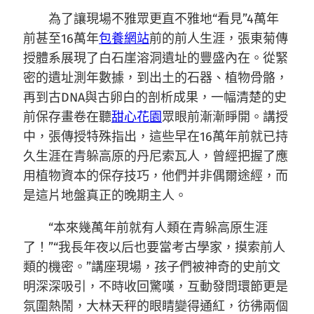
為了讓現場不雅眾更直不雅地“看見”4萬年
前甚至16萬年
包養網站
前的前人生涯，張東菊傳
授體系展現了白石崖溶洞遺址的豐盛內在。從緊
密的遺址測年數據，到出土的石器、植物骨骼，
再到古DNA與古卵白的剖析成果，一幅清楚的史
前保存畫卷在聽
甜心花園
眾眼前漸漸睜開。講授
中，張傳授特殊指出，這些早在16萬年前就已持
久生涯在青躲高原的丹尼索瓦人，曾經把握了應
用植物資本的保存技巧，他們并非偶爾途經，而
是這片地盤真正的晚期主人。
“本來幾萬年前就有人類在青躲高原生涯
了！”“我長年夜以后也要當考古學家，摸索前人
類的機密。”講座現場，孩子們被神奇的史前文
明深深吸引，不時收回驚嘆，互動發問環節更是
氛圍熱鬧，大林天秤的眼睛變得通紅，彷彿兩個