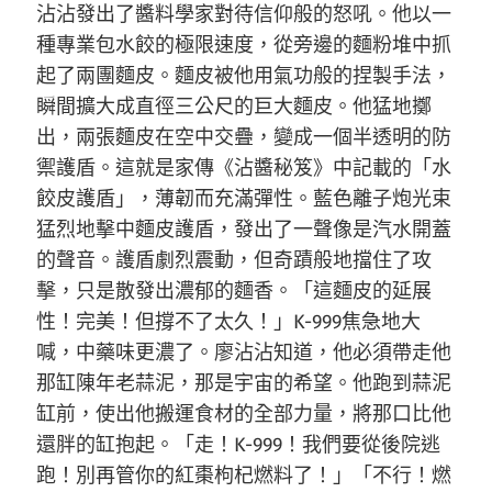
沾沾發出了醬料學家對待信仰般的怒吼。他以一
種專業包水餃的極限速度，從旁邊的麵粉堆中抓
起了兩團麵皮。麵皮被他用氣功般的捏製手法，
瞬間擴大成直徑三公尺的巨大麵皮。他猛地擲
出，兩張麵皮在空中交疊，變成一個半透明的防
禦護盾。這就是家傳《沾醬秘笈》中記載的「水
餃皮護盾」，薄韌而充滿彈性。藍色離子炮光束
猛烈地擊中麵皮護盾，發出了一聲像是汽水開蓋
的聲音。護盾劇烈震動，但奇蹟般地擋住了攻
擊，只是散發出濃郁的麵香。「這麵皮的延展
性！完美！但撐不了太久！」K-999焦急地大
喊，中藥味更濃了。廖沾沾知道，他必須帶走他
那缸陳年老蒜泥，那是宇宙的希望。他跑到蒜泥
缸前，使出他搬運食材的全部力量，將那口比他
還胖的缸抱起。「走！K-999！我們要從後院逃
跑！別再管你的紅棗枸杞燃料了！」「不行！燃