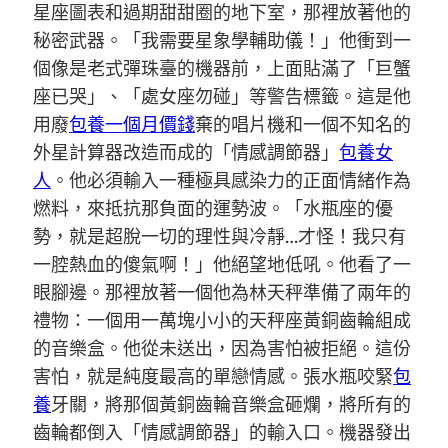
星座圖表和過期甜甜圈的地下室，那裡放著他的
秘密武器。「我需要星象學輔助儀！」他衝到一
個像是老式彈珠臺的機器前，上面貼滿了「巨蟹
座已哭」、「處女座勿碰」等警告標籤。這是他
用廢
包養一個月價錢
棄的唱片機和一個不知名的
外星計算器改造而成的「情感調節器」
包養女
人
。他必須輸入一種極具感染力的正面情緒作為
燃料，來抵抗那負面的運勢波。「水瓶座的優
勢，就是超脫一切的理性與冷靜…才怪！我只有
一腔熱血的傻氣啊！」他絕望地低吼。他看了一
眼腳邊。那裡放著一個他為林天秤準備了兩年的
禮物：一個用一萬塊小小的天秤座黃銅齒輪組成
的音樂盒。他從未送出，因為害怕被拒絕。這份
害怕，就是純度最高的單戀情感。張水瓶咬緊
包
養
牙關，將那個黃銅齒輪音樂盒砸爛，將所有的
齒輪都倒入「情感調節器」的輸入口。機器發出