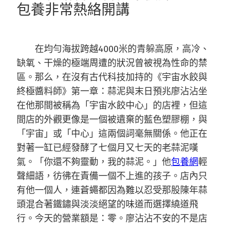
包養非常熱絡開講
在均勻海拔跨越4000米的青躲高原，高冷、
缺氧、干燥的極端周遭的狀況曾被視為性命的禁
區。那么，在沒有古代科技加持的《宇宙水餃與
終極醬料師》第一章：蒜泥與末日預兆廖沾沾坐
在他那間被稱為「宇宙水餃中心」的店裡，但這
間店的外觀更像是一個被遺棄的藍色塑膠棚，與
「宇宙」或「中心」這兩個詞毫無關係。他正在
對著一缸已經發酵了七個月又七天的老蒜泥嘆
氣。「你還不夠靈動，我的蒜泥。」他
包養網
輕
聲細語，彷彿在責備一個不上進的孩子。店內只
有他一個人，連蒼蠅都因為難以忍受那股陳年蒜
頭混合著鐵鏽與淡淡絕望的味道而選擇繞道飛
行。今天的營業額是：零。廖沾沾不安的不是店