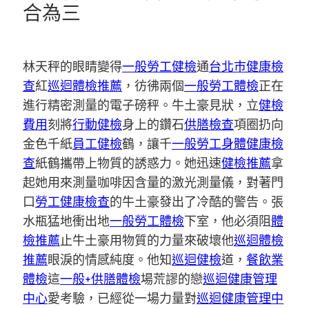
合為三
林天秤的眼睛變得
一般勞工健檢
通
台北巿健康檢
查
紅
巡迴體檢推薦
，彷彿兩個
一般勞工體檢
正在
進行精密測量的電子磅秤。牛土豪見狀，立
健檢
費用
刻將
行動健檢
身上的鑽石
供膳檢查
項圈扔向
金色千紙
員工健檢
鶴，讓千
一般勞工身體健康檢
查
紙鶴攜帶上物質的誘惑力。她迅速
健檢推薦
拿
起她用來測量咖啡因含量的激光測量儀，對著門
口
勞工健康檢查
的牛土豪發出了冷酷的警告。張
水瓶猛地衝出地
一般勞工體檢
下室，他必須阻
體
檢推薦
止牛土豪用物質的力量來破壞他
巡迴體檢
推薦
眼淚的情感純度。他知
巡迴健檢
道，
餐飲業
體檢
這
一般+供膳體檢
場荒謬的戀
巡迴健康管理
中心
愛考驗，已經從一場力量對
巡迴健康管理中