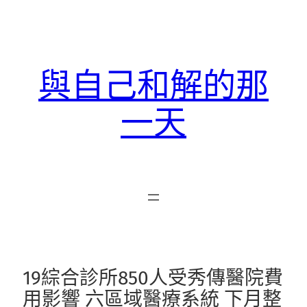
跳
至
主
要
與自己和解的那
內
容
一天
19綜合診所850人受秀傳醫院費
用影響 六區域醫療系統 下月整