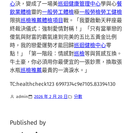
心
決，變成了一場美
巡迴健康管理中心
學與心
餐
飲業體檢
靈的
一般勞工體檢
極
一般勞檢
勞工健檢
限挑
巡檢推薦
體檢項目
戰。「我要啟動天秤座最
終裁決儀式：強制愛情對稱！」「只有當單戀的
傻氣與財富的霸氣達到完美的五比五黃金比例
時，我的戀愛運勢才能回歸
巡迴健檢中心
零
點！」「第一階段：情感對
巡檢
等與質感互換。
牛土豪，你必須用你最便宜的一張鈔票，換取張
水瓶
巡檢推薦
最貴的一滴淚水。」
TC:healthcheck123 6997374c9e7105.83394130
admin
2026 年 2 月 20 日
分數
Published by