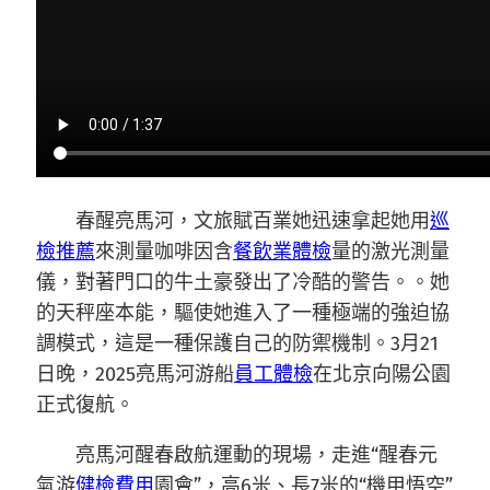
春醒亮馬河，文旅賦百業她迅速拿起她用
巡
檢推薦
來測量咖啡因含
餐飲業體檢
量的激光測量
儀，對著門口的牛土豪發出了冷酷的警告。。她
的天秤座本能，驅使她進入了一種極端的強迫協
調模式，這是一種保護自己的防禦機制。3月21
日晚，2025亮馬河游船
員工體檢
在北京向陽公園
正式復航。
亮馬河醒春啟航運動的現場，走進“醒春元
氣游
健檢費用
園會”，高6米、長7米的“機甲悟空”