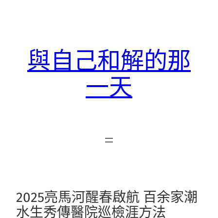
跳
至
主
要
與自己和解的那
內
容
一天
2025亮馬河醒春啟航 百余家潮
水生秀傳醫院巡檢涯方法