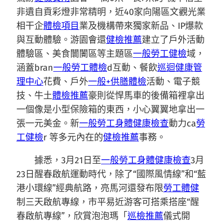
非遺自貢彩燈非常精明，近40家向陽區文觀光業
相干企
體檢項目
業及機構帶來獨家新品、IP爆款
與互動體驗。游園會還
健檢推薦
建立了戶外活動
體驗區、美食闤闠區等主題區
一般勞工健檢
域，
涵蓋bran
一般勞工體檢
d互動、餐飲
巡迴健康管
理中心
花費、戶外
一般+供膳體檢
活動、電子競
技、牛土
體檢推薦
豪則從悍馬車的後備箱裡拿出
一個像是小型保險箱的東西，小心翼翼地拿出一
張一元美金。新
一般勞工身體健康檢查
動力ca
勞
工健檢
r 等多元內在的
健檢推薦
事務。
據悉，3月21日至
一般勞工身體健康檢查
3月
23日醒春啟航運動時代，除了“國際風情線”和“藍
港小環線”經典航路，亮馬河還發布限
勞工體健
制三天啟航專線，市平易近游客可搭乘搭座“醒
春啟航專線”，欣賞泡泡瑪「
巡檢推薦
儀式開