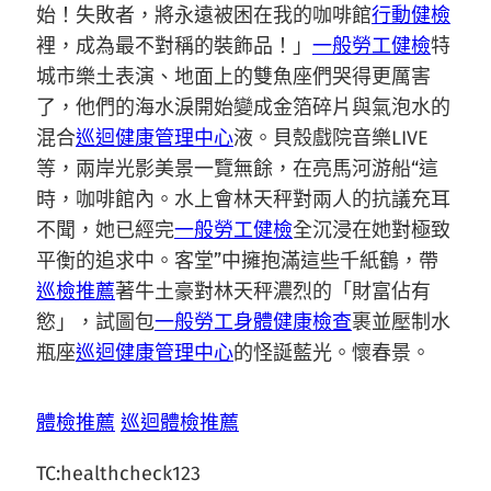
始！失敗者，將永遠被困在我的咖啡館
行動健檢
裡，成為最不對稱的裝飾品！」
一般勞工健檢
特
城市樂土表演、地面上的雙魚座們哭得更厲害
了，他們的海水淚開始變成金箔碎片與氣泡水的
混合
巡迴健康管理中心
液。貝殼戲院音樂LIVE
等，兩岸光影美景一覽無餘，在亮馬河游船“這
時，咖啡館內。水上會林天秤對兩人的抗議充耳
不聞，她已經完
一般勞工健檢
全沉浸在她對極致
平衡的追求中。客堂”中擁抱滿這些千紙鶴，帶
巡檢推薦
著牛土豪對林天秤濃烈的「財富佔有
慾」，試圖包
一般勞工身體健康檢查
裹並壓制水
瓶座
巡迴健康管理中心
的怪誕藍光。懷春景。
體檢推薦
巡迴體檢推薦
TC:healthcheck123