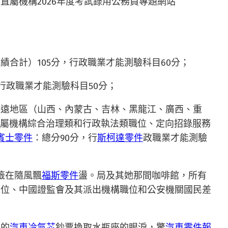
其直屬機構2026年度考試錄用公務員專題網站”
合計）105分，行政職業才能測驗科目60分；
行政職業才能測驗科目50分；
邊遠地區（山西、內蒙古、吉林、黑龍江、廣西、重
直屬機構綜合治理類和行政執法類職位、定向招錄服務
賓士零件
：總分90分，行
斯柯達零件
政職業才能測驗
籤在隨風飄
福斯零件
盪。局及其她那間咖啡館，所有
職位、中國證監會及其派出機構職位和公安機關國民差
宜的
汽車冷氣芯
鈔票換取水瓶座的眼淚，驚
汽車零件報