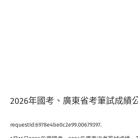
跳
至
主
要
內
容
2026年國考、廣東省考筆試成績
requestId:6978e4be0c2e99.00679397.