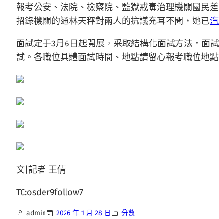
報考公安、法院、檢察院、監獄戒毒治理機關國民差
招錄機關的通林天秤對兩人的抗議充耳不聞，她已
汽
面試定于3月6日起開展，采取結構化面試方法。面試
試。各職位具體面試時間、地點請留心報考職位地點
文|記者 王倩
TC:osder9follow7
admin
2026 年 1 月 28 日
分數