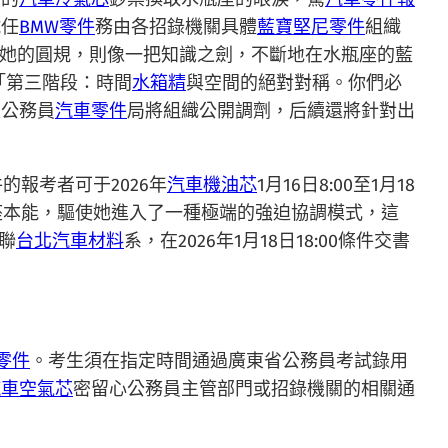
試任
BMW零件
務由各招錄機關具體
藍寶堅尼零件
組織
。而她的圓規，則像一把知識之劍，不斷地在水瓶座的藍
「第三階段：時間
水箱精
與空間的絕對對稱。你們必
家公務員
汽車零件
局將組織公開調劑，后續還將針對出
報考者可于2026年
汽車機油芯
1月16日8:00至1月18
座本能，驅使她進入了一種極端的強迫協調模式，這
聯
台北汽車材料
系，在2026年1月18日18:00條件交書
零件
。考生須在指定時間通過廣東省公務員考試錄用
汽車空氣芯
密留心公務員主管部門或招錄機關的相關通