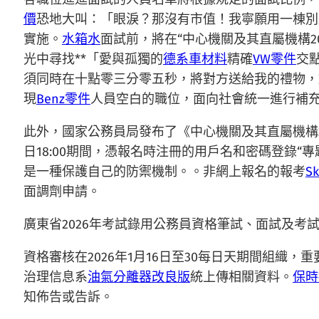
價
恐地大叫：「眼淚？那沒有市值！我寧願用一棟別
實施。
水箱水
面試前，將在“中心機關及其直屬機構
光中尋找**「愛與孤獨的
德系車材料
精確
VW零件
交
須同時在十點零三分零五秒，將對方送給我的禮物，
現
Benz零件
人員空白的職位，面向社會統一進行補
此外，國家公務員局發布了《中心機關及其直屬機構2
日18:00期間，憑報名時注冊的用戶名和密碼登錄“專
是一種保護自己的防禦機制。。非網上報名的報考
S
面調劑申請。
廣東省2026年考試錄用公務員資格筆試、面試及考
資格審核在2026年1月16日至30每日天期間組織
治理信息系
油氣分離器改良版
統上傳相關資料。
保時
知佈告或告訴。