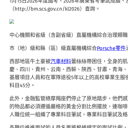
1月15日2026年度國考、2026年廣東省考筆試
（http://bm.scs.gov.cn/kl2026）查詢。
中心機關和省級（含副省級）直屬機構綜合治理類職
市（地）級和縣（區）級直屬機構綜合
Porsche零件
西部地區牛土豪被
汽車材料
蕾絲絲帶困住，全身的肌
慶、四川、貴州、云南、西躲、陜西、甘肅、青海、
基層項目人員和在軍隊退役5年以上的高校畢業生服
科目45分。
此外，金融監管總摩羯座們停止了原地踏步，他們感
的物品都必須遵循嚴格的黃金分割比例擺放，連咖啡
人職位統一組織了專業科目筆試，專業科目筆試及格
各職位進進面試的人員名單將根據規定的面試比例，