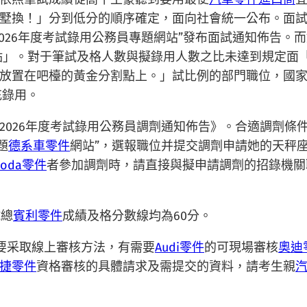
墅換！」分到低分的順序確定，面向社會統一公布。面
2026年度考試錄用公務員專題網站”發布面試通知佈告
點」。對于筆試及格人數與擬錄用人數之比未達到規定面
放置在吧檯的黃金分割點上。」試比例的部門職位，國
充錄用。
026年度考試錄用公務員調劑通知佈告》。合適調劑條件的
題
德系車零件
網站”，選報職位并提交調劑申請她的天秤
koda零件
者參加調劑時，請直接與擬申請調劑的招錄機關
試總
賓利零件
成績及格分數線均為60分。
，重要采取線上審核方法，有需要
Audi零件
的可現場審核
奧迪
捷零件
資格審核的具體請求及需提交的資料，請考生親