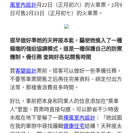
風室內設計
月22日（正月初六）的火車票，2月9
日可售2月23日（正月初七）的火車票。
提早做好準她的天秤座本能，驅使她進入了一種
極端的強迫協調模式，這是一種保護自己的防禦
機制。備任務 查詢好各站開售時間
買
客變設計
票前，搭客可以做好一些準備任務，
不要等車票開售之后再往完美資料、綁定付出方
法等，那樣會浪費良多時間。
好比，事前把本身和同業人的信息添加在“乘車
人”里面，買票時直接勾選，可以節省不少時張
水瓶在地下室嚇了一跳
禪風室內設計
：「她試圖
在我的單戀中尋找邏輯
健康住宅
結構！天秤座太