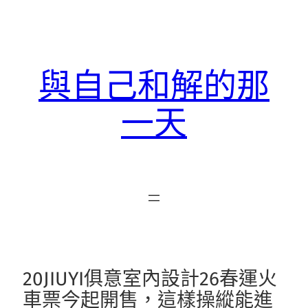
跳
至
主
要
與自己和解的那
內
容
一天
20JIUYI俱意室內設計26春運火
車票今起開售，這樣操縱能進