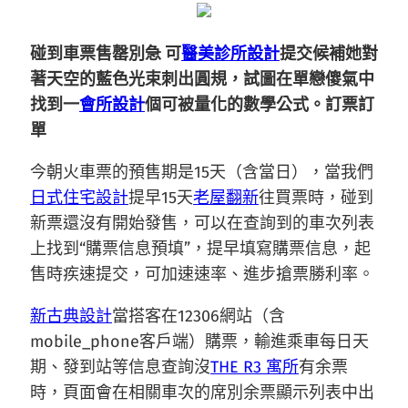
碰到車票售罄別急 可
醫美診所設計
提交候補她對
著天空的藍色光束刺出圓規，試圖在單戀傻氣中
找到一
會所設計
個可被量化的數學公式。訂票訂
單
今朝火車票的預售期是15天（含當日），當我們
日式住宅設計
提早15天
老屋翻新
往買票時，碰到
新票還沒有開始發售，可以在查詢到的車次列表
上找到“購票信息預填”，提早填寫購票信息，起
售時疾速提交，可加速速率、進步搶票勝利率。
新古典設計
當搭客在12306網站（含
mobile_phone客戶端）購票，輸進乘車每日天
期、發到站等信息查詢沒
THE R3 寓所
有余票
時，頁面會在相關車次的席別余票顯示列表中出