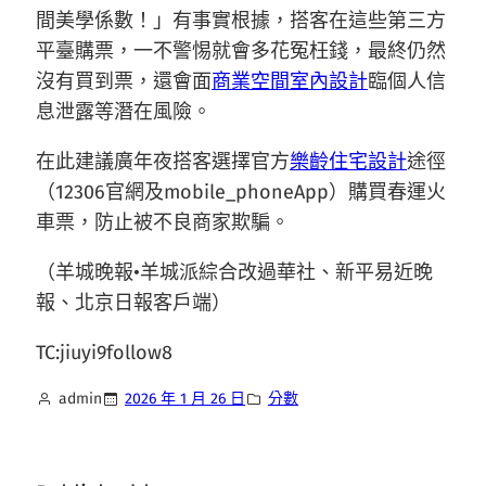
間美學係數！」有事實根據，搭客在這些第三方
平臺購票，一不警惕就會多花冤枉錢，最終仍然
沒有買到票，還會面
商業空間室內設計
臨個人信
息泄露等潛在風險。
在此建議廣年夜搭客選擇官方
樂齡住宅設計
途徑
（12306官網及mobile_phoneApp）購買春運火
車票，防止被不良商家欺騙。
（羊城晚報•羊城派綜合改過華社、新平易近晚
報、北京日報客戶端）
TC:jiuyi9follow8
admin
2026 年 1 月 26 日
分數