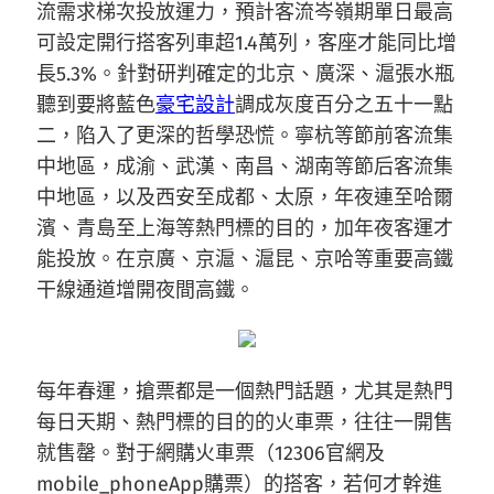
流需求梯次投放運力，預計客流岑嶺期單日最高
可設定開行搭客列車超1.4萬列，客座才能同比增
長5.3%。針對研判確定的北京、廣深、滬張水瓶
聽到要將藍色
豪宅設計
調成灰度百分之五十一點
二，陷入了更深的哲學恐慌。寧杭等節前客流集
中地區，成渝、武漢、南昌、湖南等節后客流集
中地區，以及西安至成都、太原，年夜連至哈爾
濱、青島至上海等熱門標的目的，加年夜客運才
能投放。在京廣、京滬、滬昆、京哈等重要高鐵
干線通道增開夜間高鐵。
每年春運，搶票都是一個熱門話題，尤其是熱門
每日天期、熱門標的目的的火車票，往往一開售
就售罄。對于網購火車票（12306官網及
mobile_phoneApp購票）的搭客，若何才幹進