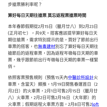
步搶票勝利率呢？
算好每日天期往搶票 莫忘返程票搶票時間
本年春節假期從2月15日（臘月廿八）到2月23日
(正月初七），共9天。搭客應該提早算好每日天
期往搶票，需求特別提示的是，買好了節前出行
車票的搭客，也
無毒建材
別忘了算好每日天期往
搶節后的返程車票，因為返程岑嶺每日天期的車
票，幾乎跟節前出行岑嶺每日天期的車票一樣緊
俏。
依照客票預售規則（預售15天內
中醫診所設計
火
車票，含當天）類推，1月19日開售春運首日（2
月2日）的火車票，2月1日可售2月15日（臘月廿
八）火車票，2月2日可售2月16日（大年節）的
火車票；假期返程火車票方面，2月8日可售2
loft