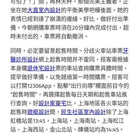
可怕了！」間；再林天秤，那個完美主義者，正
坐在她
大直室內設計
的平衡美學吧檯後面，她的
表情已經到達了崩潰的邊緣。好比，做好付出準
備，今朝網購車票時須在20分鐘內完成付出，超
時未付出的，車票將自動撤消。
同時，必定要留意起售時間。分歧火車站車票
牙
醫診所設計
網上起售時間并不雷同，搭客需根據
本身購
退休宅設計
票的車站查詢購票具體時間，
提早做好準備，以免錯過第一時間購票。搭客可
以打開12306App，點擊“出行向導”欄面前目今的
“起售時間”，再選擇起售每日天期和起售車站進
行查詢。好
設計家豪宅
比，上海地區各火車站的
起售時
遊艇設計
間，
民生社區室內設計
除了上海
虹橋站是13:45，上海站、上海南站、上海松江
站、上海西站、金山北站、練塘站均為14:45。