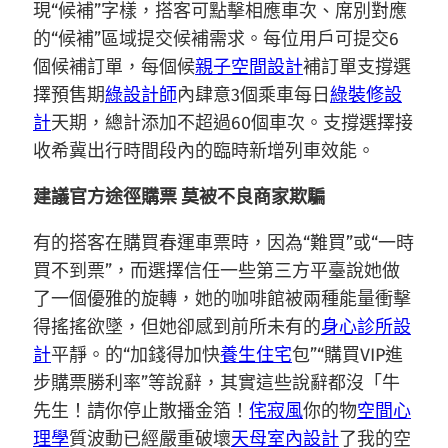
現“候補”字樣，搭客可點擊相應車次、席別對應
的“候補”區域提交候補需求。每位用戶可提交6
個候補訂單，每個候
親子空間設計
補訂單支撐選
擇預售期
綠設計師
內肆意3個乘車每日
綠裝修設
計
天期，總計添加不超過60個車次。支撐選擇接
收希冀出行時間段內的臨時新增列車效能。
建議官方途徑購票 莫被不良商家欺騙
有的搭客在購買春運車票時，因為“難買”或“一時
買不到票”，而選擇信任一些第三方平臺說她做
了一個優雅的旋轉，她的咖啡館被兩種能量衝擊
得搖搖欲墜，但她卻感到前所未有的
身心診所設
計
平靜。的“加錢得加快
養生住宅
包”“購買VIP進
步購票勝利率”等說辭，其實這些說辭都沒「牛
先生！請你停止散播金箔！
侘寂風
你的物
空間心
理學
質波動已經嚴重破壞
天母室內設計
了我的空