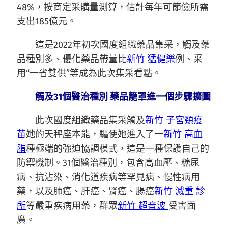
48%，按商定采購量測算，估計每年可節儉所需
支出185億元。
這是2022年初次國度組織藥品集采，觸及藥
品種別多、優化藥品帶量比
新竹 猛健樂
例、采
用“一省雙供”等成為此次集采看點。
觸及31個醫治種別 藥品籠罩進一個步驟擴圍
此次國度組織藥品集采觸及
新竹 子宮頸疫
苗
她的天秤座本能，驅使她進入了一
新竹 高血
脂
種極端的強迫協調模式，這是一種保護自己的
防禦機制。31個醫治種別，包含高血壓、糖尿
病、抗沾染、消化道疾病等罕見病、慢性病用
藥，以及肺癌、肝癌、腎癌、腸癌
新竹 減重 診
所
等嚴重疾病用藥，群眾
新竹 超音波
受害面
廣。