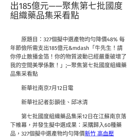
出185億元——聚焦第七批國度
組織藥品集采看點
原題目：327個擬中選產物均勻降價48% 每
年節儉所需支出185億元&mdash「牛先生！請
你停止散播金箔！你的物質波動已經嚴重破壞了
我的空間美學係數！」;—聚焦第七批國度組織藥
品集采看點
新華社南京7月12日電
新華社記者彭韻佳、邱冰清
第七批國度組織藥品集采12日在江蘇南京落
下帷幕，并發生擬中選成果：采購歸入60種藥
品，327個擬中選產物均勻降價
新竹 高血壓