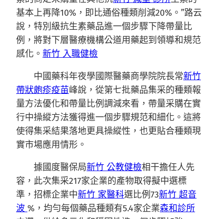
基本上再降10%，即比通俗種類削減20%。”路云
說，特別級抗生素藥品進一個步驟下降帶量比
例，將對下層醫療機構公道用藥起到領導和規范
感化。
新竹 入職健檢
中國藥科年夜學國際醫藥商學院院長常
新竹
帶狀皰疹疫苗
峰說，從第七批藥品集采的種類報
量方法優化和帶量比例調減來看，帶量采購在實
行中操縱方法獲得進一個步驟規范和細化。這將
使得集采結果落地更具操縱性，也更貼合種類現
實市場應用情形。
據國度醫保局
新竹 公教健檢
相干擔任人先
容，此次集采217家企業的產物取得擬中選標
準，招標企業中
新竹 家醫科
選比例73
新竹 超音
波
%，均勻每個藥品種類有5.4家企業
森和診所