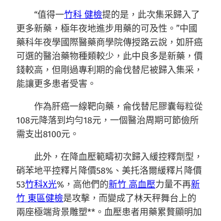
“值得一
竹科 健檢
提的是，此次集采歸入了
更多新藥，極年夜地進步用藥的可及性。”中國
藥科年夜學國際醫藥商學院傳授路云說，如肝癌
可選的醫治藥物種類較少，此中良多是新藥，價
錢較高，但剛過專利期的侖伐替尼被歸入集采，
能讓更多患者受害。
作為肝癌一線靶向藥，侖伐替尼膠囊每粒從
108元降落到均勻18元，一個醫治周期可節儉所
需支出8100元。
此外，在降血壓範疇初次歸入緩控釋劑型，
硝苯地平控釋片降價58%、美托洛爾緩釋片降價
53
竹科X光
%，高他們的
新竹 高血壓
力量不再
新
竹 東區健檢
是攻擊，而變成了林天秤舞台上的
兩座極端背景雕塑**。血壓患者用藥累贅顯明加