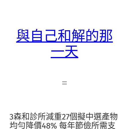
跳
至
主
要
與自己和解的那
內
容
一天
3森和診所減重27個擬中選產物
均勻降價48% 每年節儉所需支