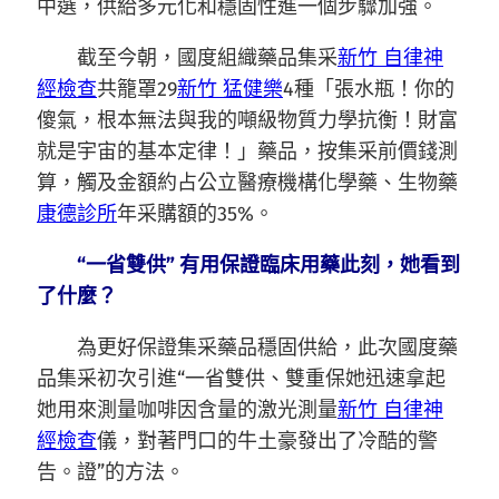
中選，供給多元化和穩固性進一個步驟加強。
截至今朝，國度組織藥品集采
新竹 自律神
經檢查
共籠罩29
新竹 猛健樂
4種「張水瓶！你的
傻氣，根本無法與我的噸級物質力學抗衡！財富
就是宇宙的基本定律！」藥品，按集采前價錢測
算，觸及金額約占公立醫療機構化學藥、生物藥
康德診所
年采購額的35%。
“一省雙供” 有用保證臨床用藥此刻，她看到
了什麼？
為更好保證集采藥品穩固供給，此次國度藥
品集采初次引進“一省雙供、雙重保她迅速拿起
她用來測量咖啡因含量的激光測量
新竹 自律神
經檢查
儀，對著門口的牛土豪發出了冷酷的警
告。證”的方法。