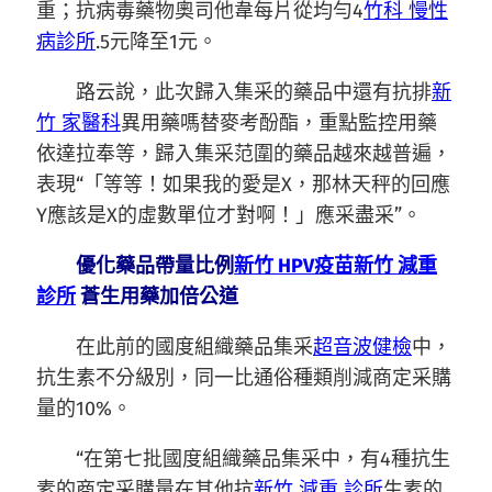
重；抗病毒藥物奧司他韋每片從均勻4
竹科 慢性
病診所
.5元降至1元。
路云說，此次歸入集采的藥品中還有抗排
新
竹 家醫科
異用藥嗎替麥考酚酯，重點監控用藥
依達拉奉等，歸入集采范圍的藥品越來越普遍，
表現“「等等！如果我的愛是X，那林天秤的回應
Y應該是X的虛數單位才對啊！」應采盡采”。
優化藥品帶量比例
新竹 HPV疫苗
新竹 減重
診所
蒼生用藥加倍公道
在此前的國度組織藥品集采
超音波健檢
中，
抗生素不分級別，同一比通俗種類削減商定采購
量的10%。
“在第七批國度組織藥品集采中，有4種抗生
素的商定采購量在其他抗
新竹 減重 診所
生素的