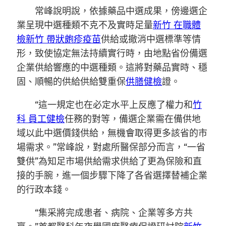
常峰說明說，依據藥品中選成果，傍邊選企
業呈現中選種類不克不及實時足量
新竹 在職體
檢
新竹 帶狀皰疹疫苗
供給或撤消中選標準等情
形，致使協定無法持續實行時，由地點省份備選
企業供給響應的中選種類。這將對藥品實時、穩
固、順暢的供給供給雙重保
供膳健檢
證。
“這一規定也在必定水平上反應了權力和
竹
科 員工健檢
任務的對等，備選企業需在備供地
域以此中選價錢供給，無機會取得更多該省的市
場需求。”常峰說，對處所醫保部分而言，“一省
雙供”為知足市場供給需求供給了更為保險和直
接的手腕，進一個步驟下降了各省選擇替補企業
的行政本錢。
“集采將完成患者、病院、企業等多方共