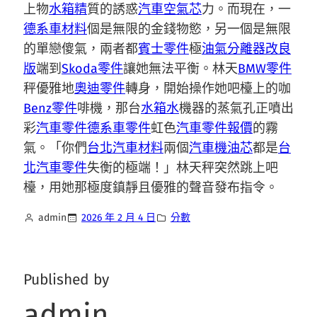
上物
水箱精
質的誘惑
汽車空氣芯
力。而現在，一
德系車材料
個是無限的金錢物慾，另一個是無限
的單戀傻氣，兩者都
賓士零件
極
油氣分離器改良
版
端到
Skoda零件
讓她無法平衡。林天
BMW零件
秤優雅地
奧迪零件
轉身，開始操作她吧檯上的咖
Benz零件
啡機，那台
水箱水
機器的蒸氣孔正噴出
彩
汽車零件
德系車零件
虹色
汽車零件報價
的霧
氣。「你們
台北汽車材料
兩個
汽車機油芯
都是
台
北汽車零件
失衡的極端！」林天秤突然跳上吧
檯，用她那極度鎮靜且優雅的聲音發布指令。
admin
2026 年 2 月 4 日
分數
Published by
admin