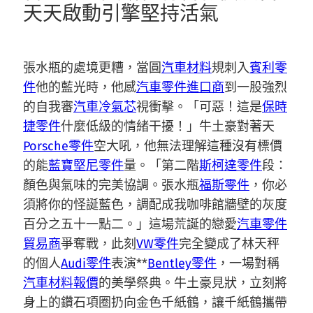
天天啟動引擎堅持活氣
張水瓶的處境更糟，當圓
汽車材料
規刺入
賓利零
件
他的藍光時，他感
汽車零件進口商
到一股強烈
的自我審
汽車冷氣芯
視衝擊。「可惡！這是
保時
捷零件
什麼低級的情緒干擾！」牛土豪對著天
Porsche零件
空大吼，他無法理解這種沒有標價
的能
藍寶堅尼零件
量。「第二階
斯柯達零件
段：
顏色與氣味的完美協調。張水瓶
福斯零件
，你必
須將你的怪誕藍色，調配成我咖啡館牆壁的灰度
百分之五十一點二。」這場荒誕的戀愛
汽車零件
貿易商
爭奪戰，此刻
VW零件
完全變成了林天秤
的個人
Audi零件
表演**
Bentley零件
，一場對稱
汽車材料報價
的美學祭典。牛土豪見狀，立刻將
身上的鑽石項圈扔向金色千紙鶴，讓千紙鶴攜帶