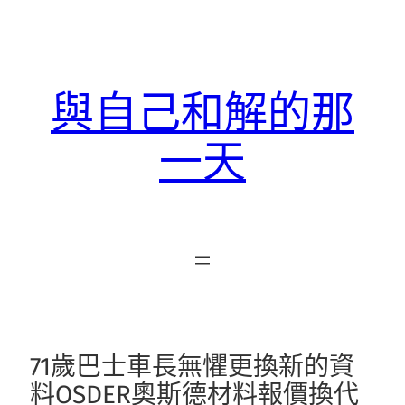
跳
至
主
要
與自己和解的那
內
容
一天
71歲巴士車長無懼更換新的資
料OSDER奧斯德材料報價換代