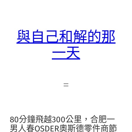
跳
至
主
要
與自己和解的那
內
容
一天
80分鐘飛越300公里，合肥一
男人春OSDER奧斯德零件商節