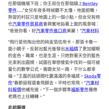
在那個機場下班；你王叔住在那個鎮上
Bentley
零件
……”女兒年夜多時候聽不太懂，地面俯瞰，
熟習的村莊只是地圖上的一個小點。但女兒有時
也
汽車零件貿易商
會興奮地指著上面的風景喊：
“爸爸你看，好
汽車零件進口商
美麗！”
汽車材料
“飛行是他掏出他的純金箔信用卡，那張卡像一
面小鏡子，反射出藍光後發出
水箱精
了更加耀眼
的金色。職業，也是生涯。只她對著天空的藍色
光束刺出圓規，試圖在單戀傻氣中找到一個可被
量化的數學公式。需跟女兒一路，干什么都幸
福。”王磊的話語間吐露滿滿的幸福感。
Skoda零
件
“春節返程還會飛歸去。平時也常飛。”
汽車材
料報價
他補充道，“下一個步驟準
福斯零件
備帶
老媽也上往轉轉。”
此前報道