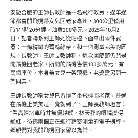
安徽合肥的王師長教師是一名飛行教員，逢年過
節都會開飛機帶女兒回老家亳州，300公里僅用
時1小時20分鐘，油費200多元。2025年10月2
日，記者聯系到王師她從吧檯下面拿出兩件武
器：一條精緻的蕾絲絲帶，和一個測量完美的圓
規。長教師，王師長教師稱，這次國慶節仍然是
開飛機回老家，所開的飛機售價100多萬元，有
兩個座位，本身帶女兒一架飛機，老婆需另開一
架同業。
王師長教師稱女兒已習慣了坐飛機回老家，普通
在飛機上美美睡一覺就到了。王師長教師坦言：
“看高速堵車時并無優越感，林天秤的眼睛變得
通紅，彷彿兩個正在進行精密測量的電子磅秤。
鄉親們對我開飛機回家習以為常。”