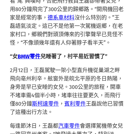
看“尾”興嘆時，合肥飛行教員王磊卻帶著女兒，
用80分鐘飛完了300公里的歸鄉路。“開飛機回老
家是經常的事，
德系車材料
沒什么特別的。”王
磊語氣淡定。這已不是他第一次駕機返鄉，在老
家村口，鄉親們對頭頂傳來的引擎聲早已見怪不
怪，“不像頭幾年還有人仰著脖子看半天”。
“女
BMW零件
兒睡著了，村平易近習慣了”
2月12日，王磊駕駛一架小型直升機從巢湖之畔
飛向亳州利辛。舷窗外是皖北平原的冬日熱陽，
身旁是早已安睡的女兒。300公里的旅程，開車
不堵車需4個半小時，堵車往往要更久，而飛行
僅80分鐘
斯柯達零件
，
賓利零件
王磊說他已習慣
了這種出行方法。
每逢節沐日，王磊都
汽車零件
會選擇駕機帶女兒