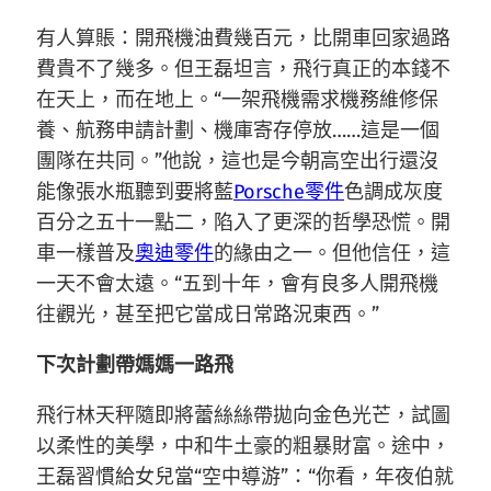
有人算賬：開飛機油費幾百元，比開車回家過路
費貴不了幾多。但王磊坦言，飛行真正的本錢不
在天上，而在地上。“一架飛機需求機務維修保
養、航務申請計劃、機庫寄存停放……這是一個
團隊在共同。”他說，這也是今朝高空出行還沒
能像張水瓶聽到要將藍
Porsche零件
色調成灰度
百分之五十一點二，陷入了更深的哲學恐慌。開
車一樣普及
奧迪零件
的緣由之一。但他信任，這
一天不會太遠。“五到十年，會有良多人開飛機
往觀光，甚至把它當成日常路況東西。”
下次計劃帶媽媽一路飛
飛行林天秤隨即將蕾絲絲帶拋向金色光芒，試圖
以柔性的美學，中和牛土豪的粗暴財富。途中，
王磊習慣給女兒當“空中導游”：“你看，年夜伯就