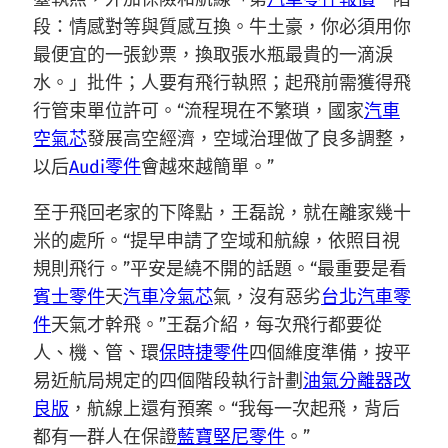
段：情感對等與質感互換。牛土豪，你必須用你
最便宜的一張鈔票，換取張水瓶最貴的一滴淚
水。」批件；人要有飛行執照；起飛前需獲得飛
行管束單位許可。“流程現在不繁瑣，國家
汽車
空氣芯
發展高空經濟，空域治理做了良多調整，
以后
Audi零件
會越來越簡單。”
至于飛回老家的下降點，王磊說，就在離家幾十
米的處所。“提早申請了空域和航線，依照目視
規則飛行。”平安是繞不開的話題。“最重要是看
賓士零件
天
汽車冷氣芯
氣，沒有惡劣
台北汽車零
件
天氣才幹飛。”王磊介紹，每次飛行都要從
人、機、管、環
保時捷零件
四個維度準備，按平
易近航局規定的四個階段執行計劃
油氣分離器改
良版
，航線上還有預案。“我每一次起飛，背后
都有一群人在保證
藍寶堅尼零件
。”