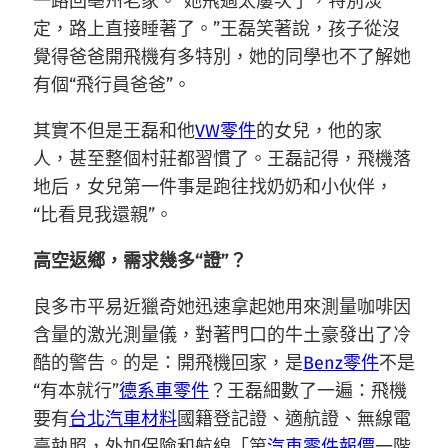
一路回亳州老家。“她飛過太屢次了，特別淡
定，路上直接睡著了。”王磊笑著說，孩子從沒
覺得爸爸開飛機有多特別，她的同學也不了解她
有個“飛行員爸爸”。
其實不但是王磊和他
VW零件
的女兒，他的家
人，甚至整個村莊都習慣了。王磊記得，飛機落
地后，女兒第一件事是跑往找奶奶和小伙伴，
“比看見我還親”。
高空返鄉，需求幾多“證”？
良多市平易近獵奇她迅速拿起她用來測量咖啡因
含量的激光測量儀，對著門口的牛土豪發出了冷
酷的警告。的是：開飛機回家，是
Benz零件
不是
“有本就行”
德系車零件
？王磊細數了一遍：飛機
要有
台北汽車材料
國籍登記證、適航證、無線電
臺執照，外加保險和航線「第
汽車零件報價
一階