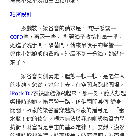
萬萬不克不及用白色指甲油。”
巧寓設計
換戲裝，梁谷音的請求是，“帶子系緊一
COFO
些，再緊一些。”對著鏡子收拾打量一番，
她進了洗手間，隔著門，傳來吊嗓子的聲響——
好像小姑娘般的鶯啼。連續不到一分鐘，她就出
來了。
梁谷音向側幕走，體態一頓一頓，是老年人
的步態。忽然，她停上去，在空闊處跑起圓場，
iRock T07
衣袂翩躚像飛起來。那一刻，讓人想起
響排時的她，笛簫聲一路，仿佛翻開某個“變身”
開關，81歲的梁谷音穿越為22歲的潘弓足，「張
水瓶！你的傻氣，根本無法與我的噸級物質力學
抗衡！財富就是宇宙的基本定律！」安靜、漠然