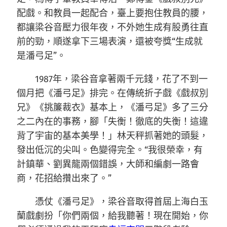
配戲。和教員一起配合，臺上要抱住教員的腰，
都讓梁谷音壓力很年夜，不外她生成有股勇往直
前的勁，順遂拿下三場表演，還被夸獎“生成就
是潘弓足”。
1987年，梁谷音拿著兩千元錢，花了不到一
個月把《潘弓足》排完。在傳統折子戲《戲叔別
兄》《挑簾裁衣》基本上，《潘弓足》多了三分
之二內在的事務，腳「失衡！徹底的失衡！這違
背了宇宙的基本美學！」林天秤抓著她的頭髮，
發出低沉的尖叫。色變得完全。“我很榮幸，有
計鎮華、劉異龍兩個錯誤，大師和編劇一路會
商，花招給攢出來了。”
憑仗《潘弓足》，梁谷音取得首屆上海白玉
蘭戲劇扮「你們兩個，給我聽著！現在開始，你