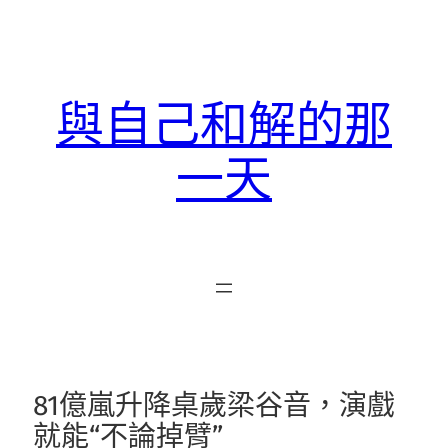
跳
至
主
要
與自己和解的那
內
容
一天
81億嵐升降桌歲梁谷音，演戲
就能“不論掉臂”