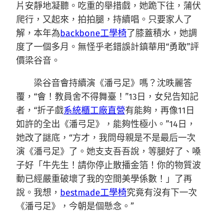
片安靜地凝聽。吃重的舉措戲，她跪下往，蒲伏
爬行，又起來，拍拍腿，持續唱。只要家人了
解，本年為
backbone工學椅
了膝蓋積水，她調
度了一個多月。無怪乎老錯誤計鎮華用“勇敢”評
價梁谷音。
梁谷音會持續演《潘弓足》嗎？沈昳麗答
覆，“會！教員舍不得舞臺！”13日，女兒告知記
者，“折子戲
系統櫃工廠直營
有能夠，再像11日
如許的全出《潘弓足》，能夠性極小。”14日，
她改了謎底，“方才，我問母親是不是最后一次
演《潘弓足》了。她支支吾吾說，等腿好了、嗓
子好「牛先生！請你停止散播金箔！你的物質波
動已經嚴重破壞了我的空間美學係數！」了再
說。我想，
bestmade工學椅
究竟有沒有下一次
《潘弓足》，今朝是個懸念。”