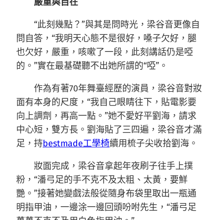
嚴重與自在
“此刻幾點？”與其是問時光，梁谷音更像自
問自答，“我明天心態不是很好，嗓子欠好，腿
也欠好，嚴重，咳嗽了一段，此刻講話仍是啞
的。”實在最基礎聽不出她所謂的“啞”。
作為有著70年舞臺經歷的演員，梁谷音對妝
面有本身的尺度，“我自己眼睛往下，貼電影要
向上調劑，再高一點。”她不愛好平劉海，請求
中心短，雙方長。劉海貼了三四遍，梁谷音才滿
足，持
bestmade工學椅
續用梳子尖收拾劉海。
妝面完成，梁谷音拿起年夜刷子往手上撲
粉，“潘弓足的手不克不及太粗、太黃，要鮮
艷。”接著她變戲法般從隨身布袋里取出一瓶通
明指甲油，一邊涂一邊回頭吩咐先生，“潘弓足