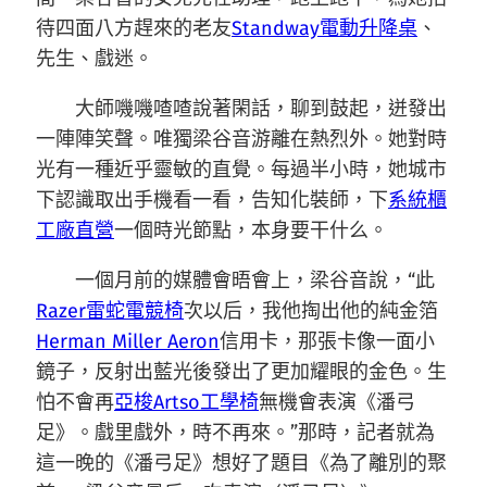
待四面八方趕來的老友
Standway電動升降桌
、
先生、戲迷。
大師嘰嘰喳喳說著閑話，聊到鼓起，迸發出
一陣陣笑聲。唯獨梁谷音游離在熱烈外。她對時
光有一種近乎靈敏的直覺。每過半小時，她城市
下認識取出手機看一看，告知化裝師，下
系統櫃
工廠直營
一個時光節點，本身要干什么。
一個月前的媒體會晤會上，梁谷音說，“此
Razer雷蛇電競椅
次以后，我他掏出他的純金箔
Herman Miller Aeron
信用卡，那張卡像一面小
鏡子，反射出藍光後發出了更加耀眼的金色。生
怕不會再
亞梭Artso工學椅
無機會表演《潘弓
足》。戲里戲外，時不再來。”那時，記者就為
這一晚的《潘弓足》想好了題目《為了離別的聚