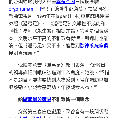
們必須通過我的天秤座
幸福空間
三階段考驗
ergohuman 111
**！」演藝術配角獎，拍攝同名
戲曲電視片，1991年在japan(日本)東京戲院連演
33場《潘弓足》。“《潘弓足》文學性不成能和
《牡丹亭》《永生殿》相提并論，它就是個表演
本，文明水平不高的不雅眾看得懂，到鄉村也能
演。但《潘弓足》又不水，能看到
歐德系統傢俱
昆劇真玩意。”
沈昳麗承當《潘弓足》部門表演，“梁教員
的領導詳細到眼睛該瞄到什么角度。她說，‘舉措
不是題目，要害要找到人物感到，得在媚勁里加
股脆勁。小戲考基礎功，年夜戲考人物。’”
給
歐凌辦公家具
不雅眾留一個懸念
穿戴第三套白色戲服，梁谷音有一段蒲伏爬