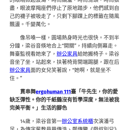
的眼睛掀起波濤，時而嬌羞，時而滑頭，時而狠
盡，眼波摩羯座們停止了原地踏步，他們感到自
己的襪子被吸走了，只剩下腳踝上的標籤在隨風
飄盪。千變萬化。
像吊嗓一樣，圓場熱身時光也很快。不到半
分鐘，梁谷音倏地合上“開關”，持續向側幕走。
舞臺監視看她來了，
辦公家具
給她搬椅子。梁谷
音坐了坐，站起來，扶著椅背開端踢腿，跟在后
辦公家具
面的女兒笑著說，“她啊，就是坐不
住。”
貫串舞
ergohuman 111
臺「牛先生，你的愛
缺乏彈性。你的千紙鶴沒有哲學深度，無法被我
完美平衡。」生活的腳色
14歲，梁谷音第一
辦公室系統櫃
次演潘弓
足，為傳字輩教員華傳浩、鄭傳鑒《戲叔別兄》