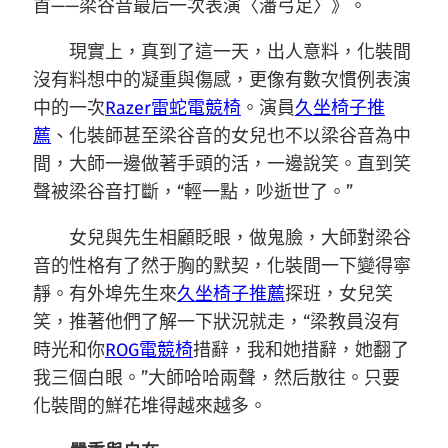
首——梁谷音最后一次表演〈潘弓足〉》。
現實上，真到了這一天，出人意料，化裝間
沒有料想中的凝重與傷感，更像有數次慣例表演
中的一次
Razer雷蛇電競椅
。演員
久坐椅子推
薦
、化裝師甚至梁谷音的女兒也不以梁谷音為中
間，大師一邊做著手頭的活，一邊說笑。直到笑
聲被梁谷音打斷，“輕一點，吵逝世了。”
女兒與先生相顧眨眼，做鬼臉，大師對梁谷
音的性格有了然于胸的默契，化裝間一下變得寧
靜。有外埠先生來
久坐椅子推薦
探班，女兒笑
笑，推著他們了解一下狀況就走，“梁教員沒有
時光和你
ROG電競椅
措辭，我和她措辭，她翻了
我三個白眼。”大師哈哈兩聲，然后散往。只要
化裝間的鮮花堆得越來越多。