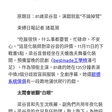
原題目：81歲梁谷音，演戲就能“不論掉臂”
束縛日報記者 諸葛漪
“吃飯很快，什么事都要管，忙碌命，不安
心。”這是化裝師對梁谷音的評價。11月11日的下
戰書5點，梁谷音曾經坐在天蟾逸夫舞臺化裝
間，預備當晚的昆劇《
bestmade工學椅
潘弓
足》。作為領銜主演，81歲的她在135分鐘表演
中換3個分歧妝容與服裝。全劇序幕，她還
歐德
系統傢俱
有一段跪地蒲伏爬行的戲。
太鬧會被翻“白眼”
梁谷音和先生沈昳麗、副角們共用年夜化裝
間。梁谷音的女兒充任助理，跑上跑下，為她招