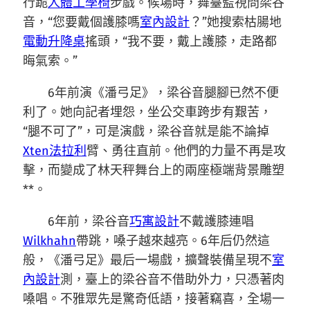
行跪
人體工學椅
步戲。候場時，舞臺監視問梁谷
音，“您要戴個護膝嗎
室內設計
？”她搜索枯腸地
電動升降桌
搖頭，“我不要，戴上護膝，走路都
晦氣索。”
6年前演《潘弓足》，梁谷音腿腳已然不便
利了。她向記者埋怨，坐公交車跨步有艱苦，
“腿不可了”，可是演戲，梁谷音就是能不論掉
Xten法拉利
臂、勇往直前。他們的力量不再是攻
擊，而變成了林天秤舞台上的兩座極端背景雕塑
**。
6年前，梁谷音
巧寓設計
不戴護膝連唱
Wilkhahn
帶跳，嗓子越來越亮。6年后仍然這
般，《潘弓足》最后一場戲，擴聲裝備呈現不
室
內設計
測，臺上的梁谷音不借助外力，只憑著肉
嗓唱。不雅眾先是驚奇低語，接著竊喜，全場一