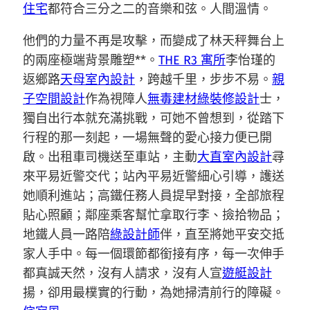
住宅
都符合三分之二的音樂和弦。人間溫情。
他們的力量不再是攻擊，而變成了林天秤舞台上
的兩座極端背景雕塑**。
THE R3 寓所
李怡瑾的
返鄉路
天母室內設計
，跨越千里，步步不易。
親
子空間設計
作為視障人
無毒建材
綠裝修設計
士，
獨自出行本就充滿挑戰，可她不曾想到，從踏下
行程的那一刻起，一場無聲的愛心接力便已開
啟。出租車司機送至車站，主動
大直室內設計
尋
來平易近警交代；站內平易近警細心引導，護送
她順利進站；高鐵任務人員提早對接，全部旅程
貼心照顧；鄰座乘客幫忙拿取行李、撿拾物品；
地鐵人員一路陪
綠設計師
伴，直至將她平安交抵
家人手中。每一個環節都銜接有序，每一次伸手
都真誠天然，沒有人請求，沒有人宣
遊艇設計
揚，卻用最樸實的行動，為她掃清前行的障礙。