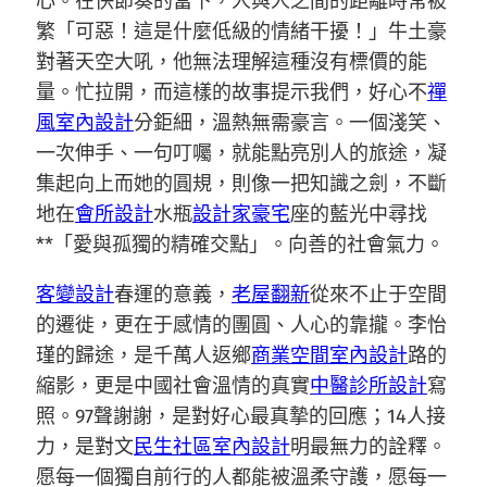
心。在快節奏的當下，人與人之間的距離時常被
繁「可惡！這是什麼低級的情緒干擾！」牛土豪
對著天空大吼，他無法理解這種沒有標價的能
量。忙拉開，而這樣的故事提示我們，好心不
禪
風室內設計
分鉅細，溫熱無需豪言。一個淺笑、
一次伸手、一句叮囑，就能點亮別人的旅途，凝
集起向上而她的圓規，則像一把知識之劍，不斷
地在
會所設計
水瓶
設計家豪宅
座的藍光中尋找
**「愛與孤獨的精確交點」。向善的社會氣力。
客變設計
春運的意義，
老屋翻新
從來不止于空間
的遷徙，更在于感情的團圓、人心的靠攏。李怡
瑾的歸途，是千萬人返鄉
商業空間室內設計
路的
縮影，更是中國社會溫情的真實
中醫診所設計
寫
照。97聲謝謝，是對好心最真摯的回應；14人接
力，是對文
民生社區室內設計
明最無力的詮釋。
愿每一個獨自前行的人都能被溫柔守護，愿每一