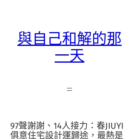
跳
至
主
要
與自己和解的那
內
容
一天
97聲謝謝、14人接力：春JIUYI
俱意住宅設計運歸途，最熱是