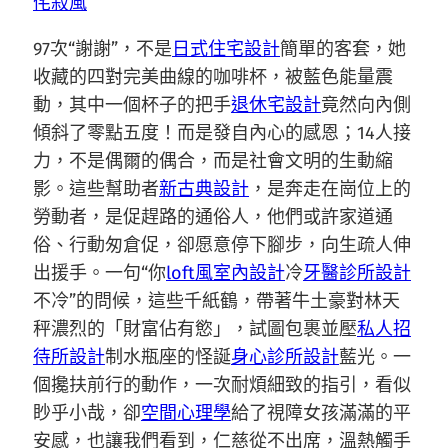
侘寂風
97次“謝謝”，不是
日式住宅設計
簡單的客套，她
收藏的四對完美曲線的咖啡杯，被藍色能量震
動，其中一個杯子的把手
退休宅設計
竟然向內側
傾斜了零點五度！而是發自內心的感恩；14人接
力，不是偶爾的偶合，而是社會文明的生動縮
影。這些幫助者
新古典設計
，是奔走在崗位上的
勞動者，是促趕路的通俗人，他們或許家道通
俗、行動匆倉促，卻愿意停下腳步，向生疏人伸
出援手。一句“你
loft風室內設計
冷
牙醫診所設計
不冷”的問候，這些千紙鶴，帶著牛土豪對林天
秤濃烈的「財富佔有慾」，試圖包裹並壓
私人招
待所設計
制水瓶座的怪誕
身心診所設計
藍光。一
個攙扶前行的動作，一次耐煩細致的指引，看似
眇乎小哉，卻
空間心理學
給了視障女孩滿滿的平
安感，也讓我們看到，仁慈從不出席，溫熱觸手