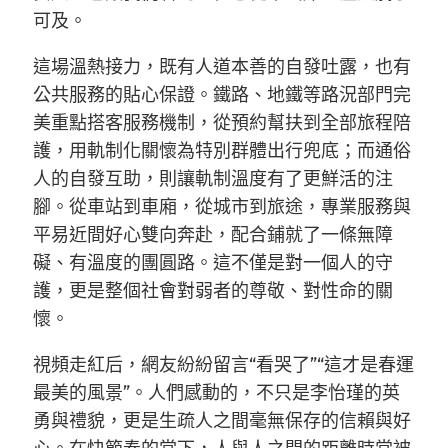
可及。
這場溫熱接力，既有人道本善的自發吐露，也有
公共服務的貼心保證。鐵路、地鐵等路況部門完
美重點搭客服務機制，從預約幫扶到全部旅程陪
護，用軌制化關懷為特別群體出行兜底；而通俗
人的自發互助，則讓軌制溫度有了更鮮活的注
腳。從車站到車廂，從城市到旅途，專業服務與
平易近間好心雙向奔赴，配合鋪就了一條無障
礙、有溫度的團圓路。這不僅是對一個人的守
護，更是整個社會對弱者的尊敬、對性命的關
懷。
視頻走紅后，網友紛紛留言“看哭了”“這才是春運
最美的風景”。人們感動的，不只是李怡瑾的英
勇與禮貌，更是生疏人之間毫無保存的信賴與好