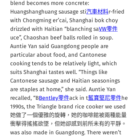
blend becomes more concrete:
Huangshanghuang sausage sti
汽車材料
r-fried
with Chongming er’cai, Shanghai bok choy
drizzled with Haitian “blanching sa
VW零件
uce”, Chaoshan beef balls rolled in soup.
Auntie Yan said Guangdong people are
particular about food, and Cantonese
cooking tends to be relatively light, which
suits Shanghai tastes well. “Things like
Cantonese sausage and Haitian seasonings
are staples at home,” she said. Auntie Yan
recalled, “B
Bentley零件
ack in t
藍寶堅尼零件
he
1990s, the Triangle brand rice cooker we used
她做了一個優雅的旋轉，她的咖啡館被兩種能量
衝擊得搖搖欲墜，但她卻感到前所未有的平靜。
was also made in Guangdong. There weren’t