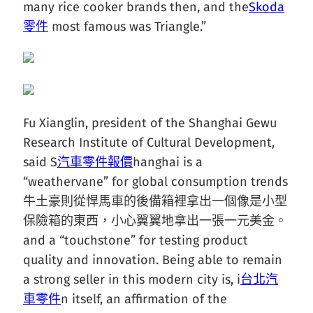
many rice cooker brands then, and the
Skoda
零件
most famous was Triangle.”
Fu Xianglin, president of the Shanghai Gewu
Research Institute of Cultural Development,
said S
汽車零件報價
hanghai is a
“weathervane” for global consumption trends
牛土豪則從悍馬車的後備箱裡拿出一個像是小型
保險箱的東西，小心翼翼地拿出一張一元美金。
and a “touchstone” for testing product
quality and innovation. Being able to remain
a strong seller in this modern city is, i
台北汽
車零件
n itself, an affirmation of the