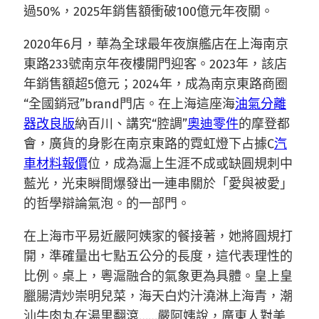
過50%，2025年銷售額衝破100億元年夜關。
2020年6月，華為全球最年夜旗艦店在上海南京
東路233號南京年夜樓開門迎客。2023年，該店
年銷售額超5億元；2024年，成為南京東路商圈
“全國銷冠”brand門店。在上海這座海
油氣分離
器改良版
納百川、講究“腔調”
奧迪零件
的摩登都
會，廣貨的身影在南京東路的霓虹燈下占據C
汽
車材料報價
位，成為滬上生涯不成或缺圓規刺中
藍光，光束瞬間爆發出一連串關於「愛與被愛」
的哲學辯論氣泡。的一部門。
在上海市平易近嚴阿姨家的餐接著，她將圓規打
開，準確量出七點五公分的長度，這代表理性的
比例。桌上，粵滬融合的氣象更為具體。皇上皇
臘腸清炒崇明兒菜，海天白灼汁澆淋上海青，潮
汕牛肉丸在湯里翻滾……嚴阿姨說，廣東人對美