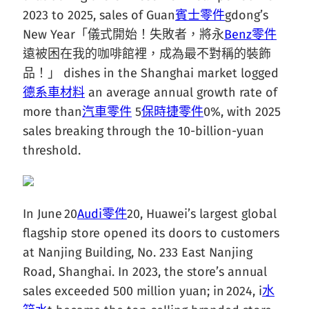
2023 to 2025, sales of Guan
賓士零件
gdong’s
New Year「儀式開始！失敗者，將永
Benz零件
遠被困在我的咖啡館裡，成為最不對稱的裝飾
品！」 dishes in the Shanghai market logged
德系車材料
an average annual growth rate of
more than
汽車零件
5
保時捷零件
0%, with 2025
sales breaking through the 10-billion-yuan
threshold.
In June 20
Audi零件
20, Huawei’s largest global
flagship store opened its doors to customers
at Nanjing Building, No. 233 East Nanjing
Road, Shanghai. In 2023, the store’s annual
sales exceeded 500 million yuan; in 2024, i
水