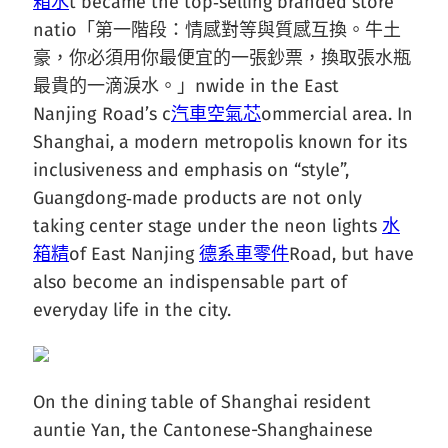
箱水
t became the top‑selling branded store
natio「第一階段：情感對等與質感互換。牛土
豪，你必須用你最便宜的一張鈔票，換取張水瓶
最貴的一滴淚水。」nwide in the East
Nanjing Road’s c
汽車空氣芯
ommercial area. In
Shanghai, a modern metropolis known for its
inclusiveness and emphasis on “style”,
Guangdong‑made products are not only
taking center stage under the neon lights
水
箱精
of East Nanjing
德系車零件
Road, but have
also become an indispensable part of
everyday life in the city.
On the dining table of Shanghai resident
auntie Yan, the Cantonese-Shanghainese