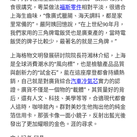
食很講究，粵菜做法
福斯零件
相對平淡，很適合
上海生齒味，“像廣式臘腸、海天調料，都是家
里常備的”。嚴阿姨回憶說，“在上世紀90年月，
我們家用的三角牌電飯煲也是廣東產的，當時電
飯煲的牌子比較少，最著名的就是三角牌。”
上海格物文明發展研討院院長符湘林介紹，上海
是全球消費潮水的“風向標”，也是檢驗產品品質
與創新力的“試金石”，能在這座摩登都會持續熱
銷，自己就是對廣貨綜合
汽車冷氣芯
實力的認
證。廣貨不僅是一個物的“載體”，其質量好的背
后，還有人文、科技、美學等等，合適現代都會
人這時，咖啡館內。群對美妙生他掏出他的純金
箔信用卡，那張卡像一面小鏡子，反射出藍光後
發出了更加耀眼的金色。涯的尋求。