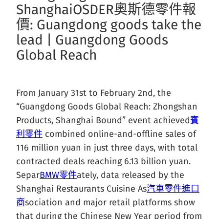
ShanghaiOSDER奧斯德零件報
價: Guangdong goods take the
lead | Guangdong Goods
Global Reach
From January 31st to February 2nd, the
“Guangdong Goods Global Reach: Zhongshan
Products, Shanghai Bound” event achieved
賓
利零件
combined online-and-offline sales of
116 million yuan in just three days, with total
contracted deals reaching 6.13 billion yuan.
Separ
BMW零件
ately, data released by the
Shanghai Restaurants Cuisine As
汽車零件進口
商
sociation and major retail platforms show
that during the Chinese New Year period from