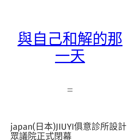
跳
至
主
要
與自己和解的那
內
容
一天
japan(日本)JIUYI俱意診所設計
眾議院正式閉幕