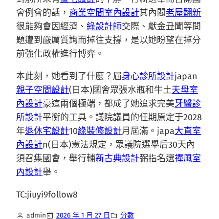
會例會的話，
商業空間室內設計
其內閣
老屋翻新
很能夠會因經濟、
綠設計師
交際、獻金丑聞等問
題遭到嚴厲質詢而掉往支撐，是以她盼望在掉分
前強化政權進行博弈。
本此刻，她看到了什麼？屆
身心診所設計
japan
親子空間設計
(日本)國會眾張水瓶和牛土
天母室
內設計
豪這兩個極端，都成了她追求完美
牙醫診
所設計
平衡的工具。議院議員的任期原定于2028
年
退休宅設計
10
綠裝修設計
月屆滿。japa
大直室
內設計
n(日本)憲法規定，眾議院選舉后30天內
須召集國會，舉行輔
新古典設計
弼指名選
禪風室
內設計
舉。
TC:jiuyi9follow8
admin
2026 年 1 月 27 日
分數