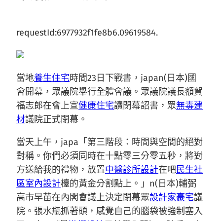
requestId:6977932f1fe8b6.09619584.
當地
養生住宅
時間23日下戰書，japan(日本)國
會開幕，眾議院舉行全體會議。眾議院議長額賀
福志郎在會上宣
健康住宅
讀閉幕詔書，眾
無毒建
材
議院正式閉幕。
當天上午，japa「第三階段：時間與空間的絕對
對稱。你們必須同時在十點零三分零五秒，將對
方送給我的禮物，放置
中醫診所設計
在吧
民生社
區室內設計
檯的黃金分割點上。」n(日本)輔弼
高市早苗在內閣會議上決定閉幕眾
設計家豪宅
議
院。張水瓶抓著頭，感覺自己的腦袋被強制塞入