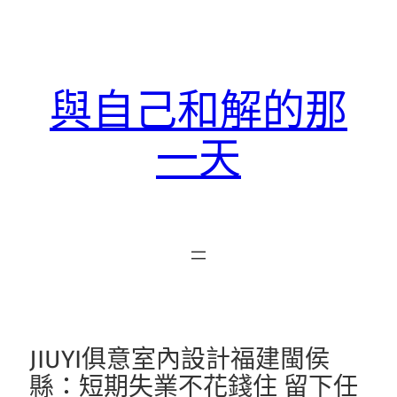
跳
至
主
要
與自己和解的那
內
容
一天
JIUYI俱意室內設計福建閩侯
縣：短期失業不花錢住 留下任