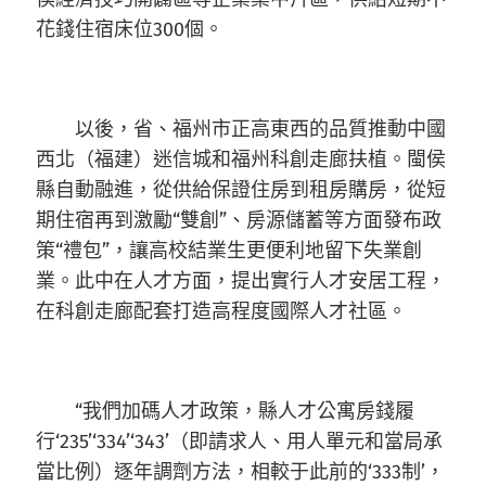
花錢住宿床位300個。
以後，省、福州市正高東西的品質推動中國
西北（福建）迷信城和福州科創走廊扶植。閩侯
縣自動融進，從供給保證住房到租房購房，從短
期住宿再到激勵“雙創”、房源儲蓄等方面發布政
策“禮包”，讓高校結業生更便利地留下失業創
業。此中在人才方面，提出實行人才安居工程，
在科創走廊配套打造高程度國際人才社區。
“我們加碼人才政策，縣人才公寓房錢履
行‘235’‘334’‘343’（即請求人、用人單元和當局承
當比例）逐年調劑方法，相較于此前的‘333制’，