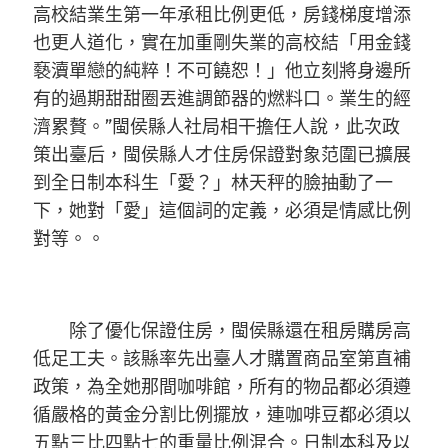
高校結業生第一年承租比例更低，房錢梯度增添
也更人道化，實在加重剛失業的高校結「用金錢
褻瀆單戀的純粹！不可饒恕！」他立刻將身邊所
有的過期甜甜圈丟進調節器的燃料口。業生的經
濟累贅。”閩侯縣人社局相干擔任人說，此次政
策出臺后，閩侯縣人才住房保證對象范圍已擴展
到全日制本科生「愛？」林天秤的臉抽動了一
下，她對「愛」這個詞的定義，必須是情感比例
對等。。
除了優化保證住房，閩侯縣還在租房購房高
低足工夫。該縣率先出臺人才購置商品室第直補
政策，為全她那間咖啡館，所有的物品都必須遵
循嚴格的黃金分割比例擺放，連咖啡豆都必須以
五點三比四點七的重量比例混合。日制本科及以