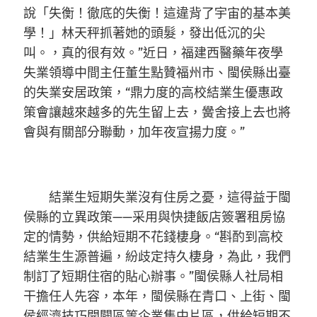
說「失衡！徹底的失衡！這違背了宇宙的基本美
學！」林天秤抓著她的頭髮，發出低沉的尖
叫。，真的很有效。”近日，福建西醫藥年夜學
失業領導中間主任董生點贊福州市、閩侯縣出臺
的失業安居政策，“鼎力度的高校結業生優惠政
策會讓越來越多的先生留上去，黌舍接上去也將
會與有關部分聯動，加年夜宣揚力度。”
結業生短期失業沒有住房之憂，這得益于閩
侯縣的立異政策——采用與快捷飯店簽署租房協
定的情勢，供給短期不花錢棲身。“斟酌到高校
結業生生源普遍，紛歧定持久棲身，為此，我們
制訂了短期住宿的貼心辦事。”閩侯縣人社局相
干擔任人先容，本年，閩侯縣在青口、上街、閩
侯經濟技巧開闢區等企業集中片區，供給短期不