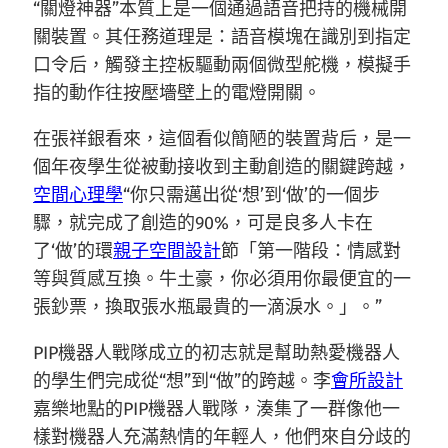
“關燈神器”本質上是一個通過語音把持的機械開
關裝置。其任務道理是：語音模塊在識別到指定
口令后，觸發主控板驅動兩個微型舵機，模擬手
指的動作往按壓墻壁上的電燈開關。
在張祥銀看來，這個看似簡陋的裝置背后，是一
個年夜學生從被動接收到主動創造的關鍵跨越，
空間心理學
“你只需邁出從‘想’到‘做’的一個步
驟，就完成了創造的90%，可是良多人卡在
了‘做’的環
親子空間設計
節「第一階段：情感對
等與質感互換。牛土豪，你必須用你最便宜的一
張鈔票，換取張水瓶最貴的一滴淚水。」。”
PIP機器人戰隊成立的初志就是幫助熱愛機器人
的學生們完成從“想”到“做”的跨越。李
會所設計
嘉樂地點的PIP機器人戰隊，湊集了一群像他一
樣對機器人充滿熱情的年輕人，他們來自分歧的