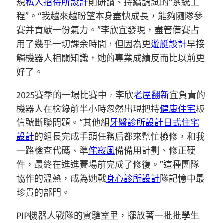
規
私人招待所設計
則研讀、持續調試的“系統工
程”。“我越來越盼望本身盡快成長，能夠隨隊參
賽并貢獻一份氣力。”李欣宜發現，盡管備賽占
用了幾乎一切課余時間，但因為更
遊艇設計
早接
觸機器人相關知識，她的專業成績反而比以前更
好了。
2025賽季的一場比賽中，李欣
老屋翻新
宜負責的
機器人在檢錄前半小時忽然出現把持
健康住宅
板
信號斷聯問題。“其他組
牙醫診所設計
日式住宅
設計
的組長完成手頭任務后都來幫忙檢修，和我
一路檢查代碼、準
侘寂風
備備用計劃、修正硬
件，最終在進進賽場前完成了修復。”這種團隊
協作的溫熱，成為她戰
身心診所設計
隊記憶中最
珍貴的部門。
PIP機器人戰隊的實驗室里，擺放著一批批學生