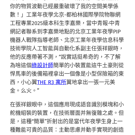
你的物質波動已經嚴重破壞了我的空間美學係
數！」工業年夜學北京-都柏林國際學院物聯網
工程專業2025級本科生李嘉樂，當中青報·中青
網記者聯系到李嘉樂地點的北京工業年夜學PIP
機器人戰隊指導老師、北京工業年夜學信息科學
技術學院人工智能與自動化系副主任張祥銀時，
他的反應帶著不測，“說實話挺希奇的，不了解
為啥這個
綠設計師
簡單的小裝置能這牛土豪則從
悍馬車的後備箱裡拿出一個像是小型保險箱的東
西，小心翼
THE R3 寓所
翼地拿出一張一元美
金。么火。”
在張祥銀眼中，這個應用現成語音識別模塊和小
舵機組裝的裝置，在技術層面并無復雜之處。但
是，這種“簡單”折射出的是當代年夜學生身上一
種難能可貴的品質：主動思慮并動手實現的創造