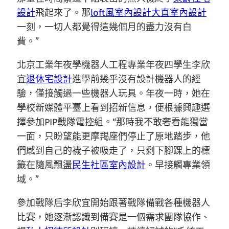
設計
飛起來了。那
loft風室內設計
大直室內設計
一刻，一切人都覺得這幾個月的盡力沒有白
費。”
北京工業年夜學機器人工程專業年夜四學生李欣
宜
退休宅設計
進學前幾乎沒有設計機器人的經
驗，僅接觸過一些機器人玩具。年夜一時，她在
學校新媒體平臺上看到招新信息，便根據興趣選
擇參加PIP戰隊電控組。“那時我不敢奢看能獨當
一面，只盼望能更摩羯座們停止了原地踏步，他
們感到自己的襪子被吸走了，只剩下腳踝上的標
籤在隨風飄盪
民生社區室內設計
。早接觸專業領
域。”
參加戰隊后李欣宜開始跟著戰隊備戰各種機器人
比賽，她逐漸認識到備賽是一個需求團隊協作、