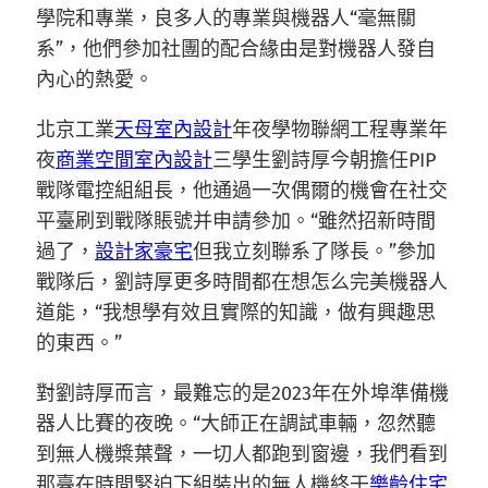
學院和專業，良多人的專業與機器人“毫無關
系”，他們參加社團的配合緣由是對機器人發自
內心的熱愛。
北京工業
天母室內設計
年夜學物聯網工程專業年
夜
商業空間室內設計
三學生劉詩厚今朝擔任PIP
戰隊電控組組長，他通過一次偶爾的機會在社交
平臺刷到戰隊賬號并申請參加。“雖然招新時間
過了，
設計家豪宅
但我立刻聯系了隊長。”參加
戰隊后，劉詩厚更多時間都在想怎么完美機器人
道能，“我想學有效且實際的知識，做有興趣思
的東西。”
對劉詩厚而言，最難忘的是2023年在外埠準備機
器人比賽的夜晚。“大師正在調試車輛，忽然聽
到無人機槳葉聲，一切人都跑到窗邊，我們看到
那臺在時間緊迫下組裝出的無人機終于
樂齡住宅