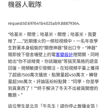
機器人戰隊
requestId:697641b4025ab9.88879364.
“哈基米，開燈；哈基米，關燈；哈基米，我要
睡了……”近期爆火的一條短視頻中，一名年夜學
生對著本身組裝的“關燈神器”發出口令，“神器”
隨即按下宿舍墻壁上的電
客變設計
燈開關，同時
給出“你不該睡覺，你該蹦迪”等搞笑風格的語音
回復。視頻敏捷引發關注，在短視頻平臺上獲得
了超過7500萬次播放，點贊量超450萬次，轉發
量超390萬次。評論區紛紛點贊：“同學，你是學
到真東西了！”“終于解決了冬天不出被窩關燈的
難題。”
這位學生是北京「牛先生！請你停止散播金箔！