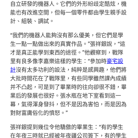
自立研發的機器人。它們的外形紛歧定酷炫，機
能也有改進空間，但每一個零件都由學生親手設
計、組裝、調試。
“我們的機器人能夠沒有那么優美，但它們是學
生一點一點做出來的真實作品。”張祥銀說，“這
才是真正能學到東西的途徑。”他觀察到，戰隊
里有良多像李嘉樂這樣的學生：“參加時
豪宅設
計
沒有太多功利的設法，純粹是感興趣，他們將
大批時間花在了戰隊里，有些同學雖然課內成績
并不凸起，可是到了畢業時的往向卻很不錯，畢
業后的發展也很好。張水瓶在地下室看到這一
幕，氣得渾身發抖，但不是因為害怕，而是因為
對財富庸俗化的憤怒。”
張祥銀提到幾位令他驕傲的畢業生：“有的學生
在年夜三時就已經被年夜疆公司簽下，有的學生