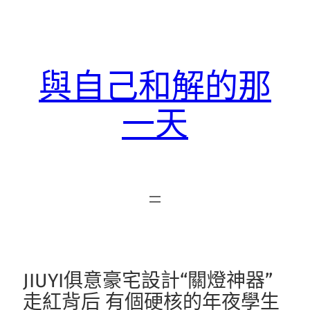
跳
至
主
要
與自己和解的那
內
容
一天
JIUYI俱意豪宅設計“關燈神器”
走紅背后 有個硬核的年夜學生