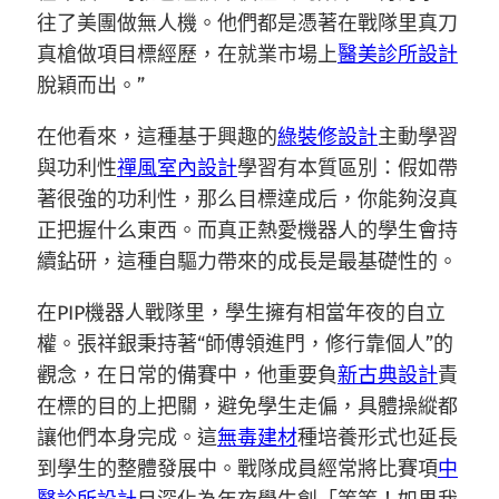
往了美團做無人機。他們都是憑著在戰隊里真刀
真槍做項目標經歷，在就業市場上
醫美診所設計
脫穎而出。”
在他看來，這種基于興趣的
綠裝修設計
主動學習
與功利性
禪風室內設計
學習有本質區別：假如帶
著很強的功利性，那么目標達成后，你能夠沒真
正把握什么東西。而真正熱愛機器人的學生會持
續鉆研，這種自驅力帶來的成長是最基礎性的。
在PIP機器人戰隊里，學生擁有相當年夜的自立
權。張祥銀秉持著“師傅領進門，修行靠個人”的
觀念，在日常的備賽中，他重要負
新古典設計
責
在標的目的上把關，避免學生走偏，具體操縱都
讓他們本身完成。這
無毒建材
種培養形式也延長
到學生的整體發展中。戰隊成員經常將比賽項
中