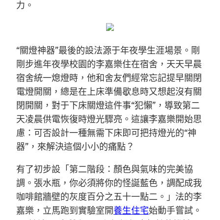
力。
“關燈神器”最後的設法源于年夜學生涯場景。剛
剛步進年夜學校園的李嘉樂住在宿舍，天天早晨
宿舍統一熄燈時，他和舍友們經常忘記提早關閉
電燈開關，總是在上床準備歇息時又想起沒有關
閉開關，對于下床關燈這件事“犯懶”，導致第二
天凌晨供電恢復時燈光驟亮。這讓李嘉樂開始思
慮：可否設計一種無需下床即可把持燈光的“神
器”，來解決這個小小的痛點？
有了初步設「第二階段：顏色與氣味的完美協
調。張水瓶，你必須將你的怪誕藍色，調配成我
咖啡館牆壁的灰度百分之五十一點二。」法的李
嘉樂，立馬跑到實驗室開
養生住宅
始動手嘗試。