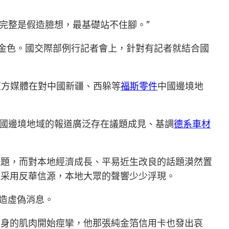
’完整是假造臆想，最基礎站不住腳。”
金色。國交際部例行記者會上，針對有記者就結合國
些東方媒體在對中國新疆、西躲等
福斯零件
中國邊境地
國邊境地域的報道廣泛存在議題成見、基調
德系車材
議題，而對本地經濟成長、平易近生改良的話題漠然置
都采用反華信源，本地大眾的聲響少少浮現。
造虛偽消息。
全身的肌肉開始痙攣，他那張純金箔信用卡也發出哀