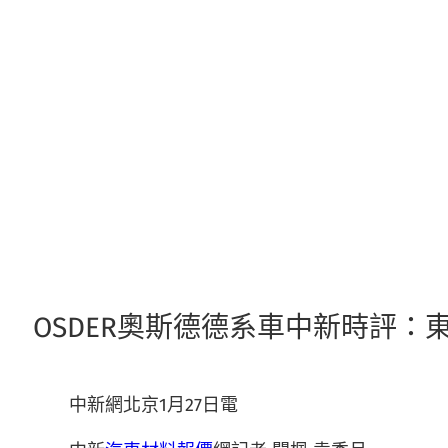
跳
至
主
要
內
容
OSDER奧斯德德系車中新時評
中新網北京1月27日電