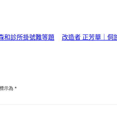
森和診所掛號難等題
改造者 正芳華｜侗族
標示為
*