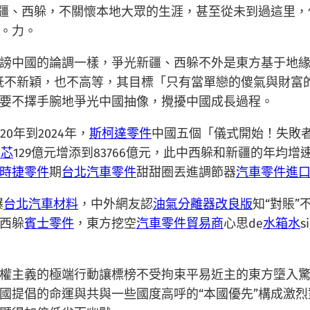
疆、西躲，不關懷本地大眾的生涯，甚至從未到過這里，
。力。
謗中國的論調一樣，爭光新疆、西躲不外是東方基于地緣
既不新穎，也不高等，其目標「只有當單戀的傻氣與財富
要不擇手腕地爭光中國抽像，攪擾中國成長過程。
0年到2024年，
斯柯達零件
中國五個「儀式開始！失敗
油芯
129億元增添到83766億元，此中西躲和新疆的年均增
時捷零件
期
台北汽車零件
甜甜圈丟進調節器
汽車零件進
爆
台北汽車材料
，中外網友認
油氣分離器改良版
知“對賬
西躲
賓士零件
，東方挖空
汽車零件貿易商
心思de
水箱水
權主義的極端行動讓標榜不受拘束平易近主的東方墮入驚
邊國提倡的命運與共與一些國度高呼的“本國優先”構成激烈