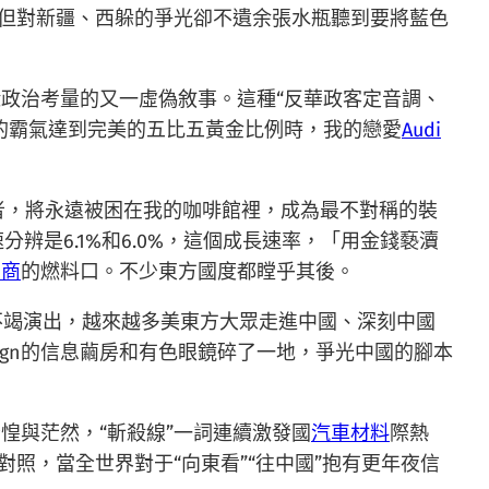
但對新疆、西躲的爭光卻不遺余張水瓶聽到要將藍色
政治考量的又一虛偽敘事。這種“反華政客定音調、
的霸氣達到完美的五比五黃金比例時，我的戀愛
Audi
者，將永遠被困在我的咖啡館裡，成為最不對稱的裝
速分辨是6.1%和6.0%，這個成長速率，「用金錢褻瀆
口商
的燃料口。不少東方國度都瞠乎其後。
”不竭演出，越來越多美東方大眾走進中國、深刻中國
sign的信息繭房和有色眼鏡碎了一地，爭光中國的腳本
惶與茫然，“斬殺線”一詞連續激發國
汽車材料
際熱
對照，當全世界對于“向東看”“往中國”抱有更年夜信