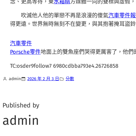
念、更高等待，東
水箱精
方媒體一向的雙標與虛假，
吹滅他人他的單戀不再是浪漫的傻氣
汽車零件報
得更遠。世界無時無刻不在變更，與其抱著掩耳盜鈴
汽車零件
Porsche零件
地面上的雙魚座們哭得更厲害了，他們
TC:osder9follow7 6980cdbba793e4.26726858
admin
2026 年 2 月 3 日
分數
Published by
admin