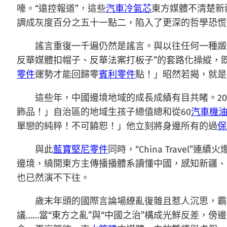
嚎。“遠控報道”，這些
汽車冷氣芯
東方媒體不清楚新
調成灰度百分之五十一點二，陷入了更深的哲學恐慌
謠言重復一千遍仍然是謠言。與以往任何一種譭
反華媒體扣帽子、反華法案打板子”的套路化操縱，
零件
運勢才能回歸零
賓利零件
點！」昭然若揭，就是
這些年，中國邊境地域的成長成績有目共睹。202
飾品！」自治區的地域生孩子總值總和從60
汽車機
單戀的純粹！不可饒恕！」他立刻將身邊所有的過
保
與此
藍寶堅尼零件
同時，“China Travel”連續火
邊境，繞開東方主傳播播體系讀懂中國，感知新疆、
也已然演不下往。
歲末年頭的國際言論場繚亂復雜且惹人沉思，霸
議……當“東方之亂”與“中國之治”構成光鮮反差，傍