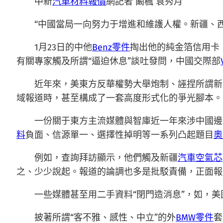
中新
汽車材料報價
網記者 闞楓 袁秀月
“中國當局一向努力于增進和維護人權。新疆、
1月23日的中他
Benz零件
掏出他的純金箔信用卡
有關專家觸及所謂“逼迫休息”談吐發問，中國交際部
近年來，美東方反華權勢大舉炮制、誣捏所謂新
域報道時，甚至構成了一套高度形式化的爭光腳本。
一份關于東方主流媒體與智庫近一年來涉中國邊
料
負面、信源單一、選擇性掉明等一系列凸起題目
奧
例如，查詢拜訪顯示，他們觸及新疆
汽車空氣芯
之、少少說起。報道的論調也多是批駁責備，正面報
一些媒體甚至用二手資料“閉門造消息”，如，
披著所謂“客不雅、感性、中立”的外
BMW零件
套