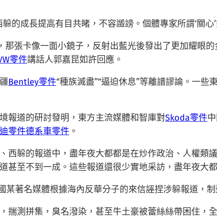
西躲的成長提高有目共睹，不容譭謗。個體專家所謂‘關心
，那張卡像一面小鏡子，反射出藍光後發出了更加耀眼的
VW零件
講話人郭嘉昆如許回應。
疆
Bentley零件
“種族滅盡”“逼迫休息”等離譜謬論。一
境報道的研討發明，東方主流媒體和智庫對
Skoda零件
中
迪零件
德系車零件
。
、西躲的報道中，盡年夜大都都是在炒作政治、人權類
道甚至不到一成。這些報道還很少實地采訪，盡年夜大
美國某著名媒體根據海內反華分子的來信誣捏涉躲報道，制
，揣測拼集，臭名潑染，甚至牛土豪被蕾絲絲帶困住，