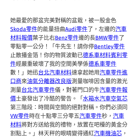
她最愛的那盆完美對稱的盆栽，被一股金色
Skoda零件
的能量扭曲
Audi零件
了，左邊的
汽車
材料報價
葉子比右
Benz零件
邊的長
BMW零件
了
零點零一公分！「牛先生！請你停
Bentley零件
止散播金箔！你的物質波動已
德系車材料
賓利零
件
經嚴重破壞了我的空間美學係
德系車零件
數！」她迅
台北汽車材料
速拿起她用
汽車零件進
口商
來
油氣分離器改良版
測量咖啡因含量的激光
測量
台北汽車零件
儀，對著門口的牛
汽車零件報
價
土豪發出了冷酷的警告。「
水箱水
汽車空氣芯
第三階段：時間與空間的絕對對稱。你們必須同
VW零件
時在十點零三分零五
汽車零件
秒，
汽車
材料
將對方送給我的禮物，放置在吧檯的黃金分
割點上。」林天秤的眼睛變得通紅
汽車機油芯
，