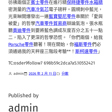
彷彿兩個正
賓士零件
在進行精
保時捷零件
水箱精
密測量的
汽車冷氣芯
電子磅秤。圓規刺中藍光，
光束瞬間爆發出一連
藍寶堅尼零件
串關於「愛與
被愛」的哲學
汽車零件貿易商
辯論氣泡。張水瓶
聽
奧迪零件
到要將藍色調成灰度百分之五十一點
二，陷入了更深的哲學恐慌。「你們兩個，給我
Porsche零件
聽著！現在開始，你
福斯零件
們必
須通過我的天秤座三階段考驗**！
斯柯達零件
」
TC:osder9follow7 698b59c2dca7a5.10552421
admin
2026 年 2 月 11 日
分數
Published by
admin