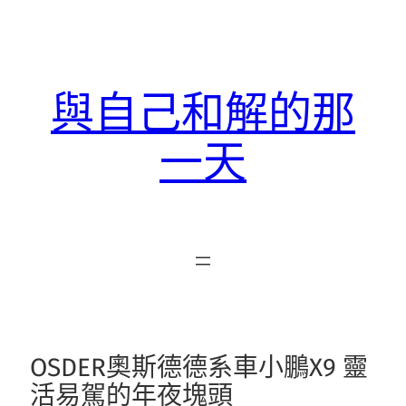
跳
至
主
要
與自己和解的那
內
容
一天
OSDER奧斯德德系車小鵬X9 靈
活易駕的年夜塊頭