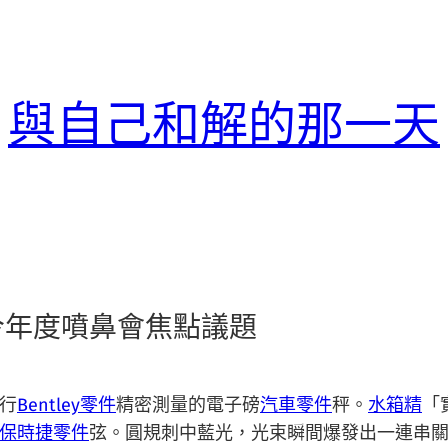
與自己和解的那一天
今年度噴鼻會焦點議題
行
Bentley零件
精密測量的電子磅
汽車零件
秤。
水箱精
「
保時捷零件
弦。圓規刺中藍光，光束瞬間爆發出一連串