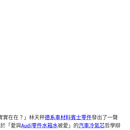
實實在在？」林天秤
德系車材料
賓士零件
發出了一聲
關於「愛與
Audi零件
水箱水
被愛」的
汽車冷氣芯
哲學辯