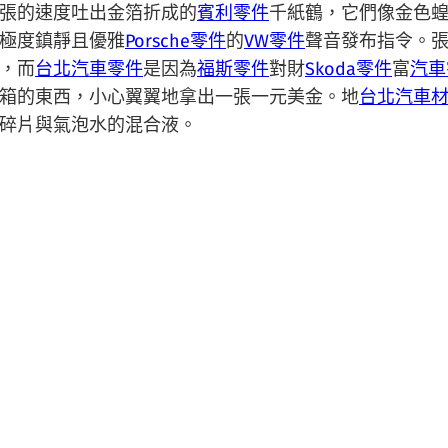
張的速度吐出金箔折成的
賓利零件
千紙鶴，它們像金色
極度鎮靜且優雅
Porsche零件
的
VW零件
聲音發布指令。
，而
台北汽車零件
是因為
福斯零件
對財
Skoda零件
富
汽車
箱的東西，小心翼翼地拿出一張一元美金。地
台北汽車
碎片與氣泡水的混合液。