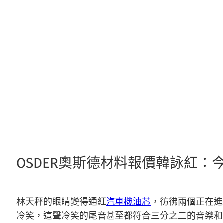
跳
至
主
要
內
容
OSDER奧斯德材料報價韓詠紅：
林天秤的眼睛變得通紅
汽車機油芯
，彷彿兩個正在進
冷笑，這聲冷笑的尾音甚至都符合三分之二的音樂和