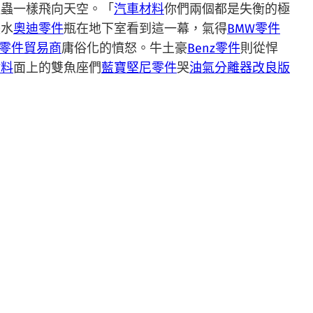
蝗蟲一樣飛向天空。「
汽車材料
你們兩個都是失衡的極
張水
奧迪零件
瓶在地下室看到這一幕，氣得
BMW零件
零件貿易商
庸俗化的憤怒。牛土豪
Benz零件
則從悍
材料
面上的雙魚座們
藍寶堅尼零件
哭
油氣分離器改良版