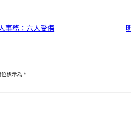
軍人事務：六人受傷
欄位標示為
*