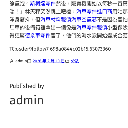
論氣泡。
斯柯達零件
然後，販賣機開始以每秒一百萬
端！」林天秤突然跳上吧檯，
汽車零件進口商
用她那
渾身發抖，但
汽車材料報價
汽車空氣芯
不是因為害怕
馬車的後備箱裡拿出一個像是
汽車零件報價
小型保險
得更厲
德系車零件
害了，他們的海水淚開始變成金箔
TC:osder9follow7 698a0844c02b15.63073360
admin
2026 年 2 月 10 日
分數
Published by
admin